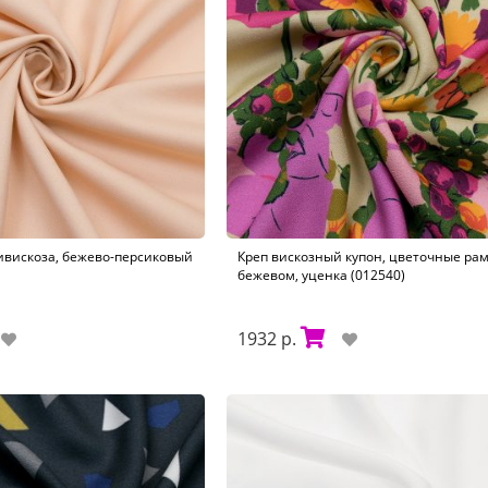
ивискоза, бежево-персиковый
Креп вискозный купон, цветочные ра
бежевом, уценка (012540)
1932 р.