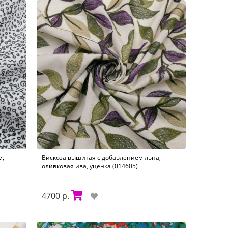
м,
Вискоза вышитая с добавлением льна,
оливковая ива, уценка (014605)
4700 р.