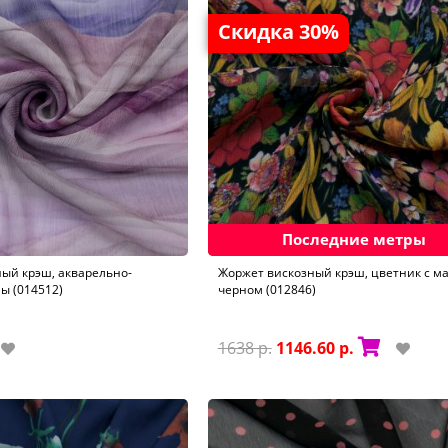
Скидка 30%
Последние метры
ый крэш, акварельно-
Жоржет вискозный крэш, цветник с м
ы (014512)
черном (012846)
1638 р.
1146.60 р.