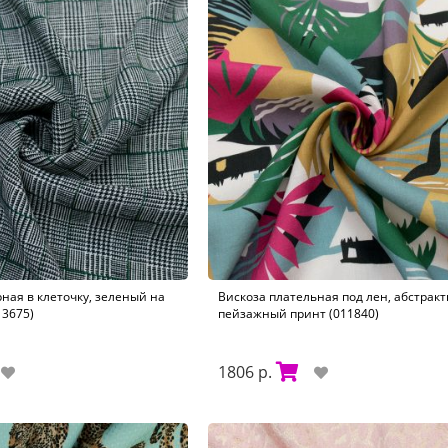
ная в клеточку, зеленый на
Вискоза плательная под лен, абстракт
13675)
пейзажный принт (011840)
1806 р.