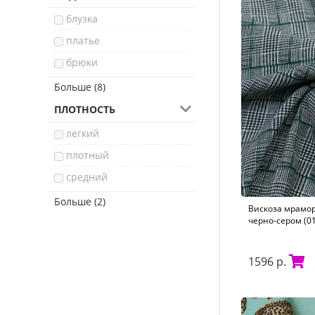
фауна
блузка
этнический
платье
брюки
юбка
Больше (8)
жакет
ПЛОТНОСТЬ
легкое пальто
легкий
куртка
плотный
нижнее белье
средний
пальто
тонкий
Больше (2)
Вискоза мрамор
платок
тяжелый
черно-сером (0
свадебное платье
1596 р.