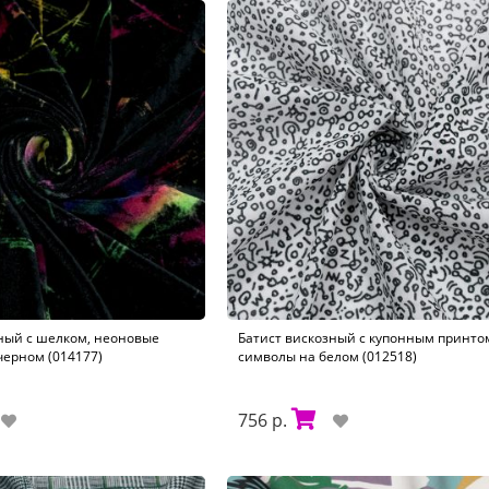
ный с шелком, неоновые
Батист вискозный с купонным принто
черном (014177)
символы на белом (012518)
756 р.