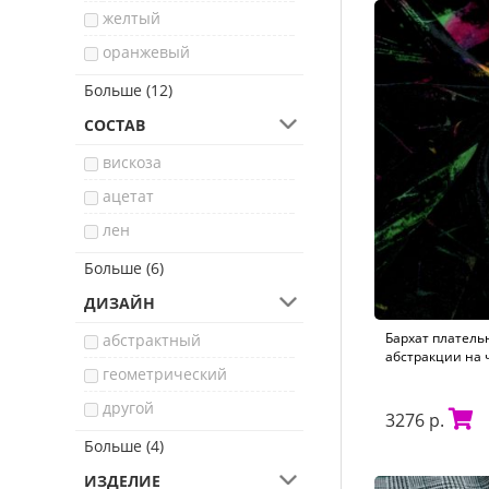
желтый
оранжевый
коричневый
Больше (12)
синий
СОСТАВ
розовый
вискоза
черный
ацетат
белый
лен
красный
полиамид
Больше (6)
бордовый
люрекс
ДИЗАЙН
голубой
полиуретан
Бархат платель
абстрактный
зеленый
абстракции на 
шелк
геометрический
фиолетовый
хлопок
другой
3276 р.
серый
шерсть
растительный
Больше (4)
хаки
однотонный
ИЗДЕЛИЕ