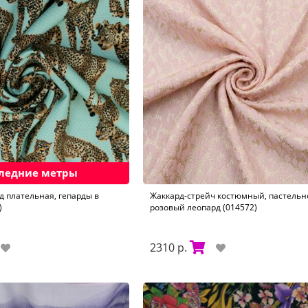
ледние метры
д плательная, гепарды в
Жаккард-стрейч костюмный, пастельн
)
розовый леопард (014572)
2310 р.