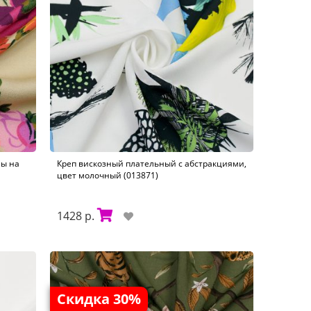
мы на
Креп вискозный плательный с абстракциями,
цвет молочный (013871)
1428 р.
Скидка 30%