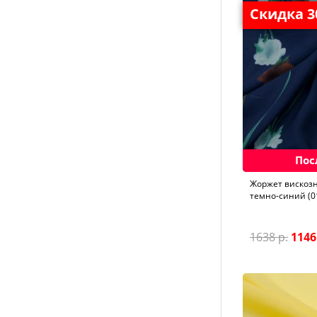
Скидка 
Пос
Жоржет вискозн
темно-синий (0
1638 р.
1146