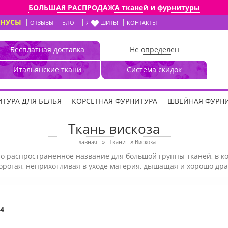
БОЛЬШАЯ РАСПРОДАЖА тканей и фурнитуры
ОНУСЫ
ОТЗЫВЫ
БЛОГ
Я
ШИТЬ!
КОНТАКТЫ
Бесплатная доставка
Не определен
Итальянские ткани
Система скидок
ТУРА ДЛЯ БЕЛЬЯ
КОРСЕТНАЯ ФУРНИТУРА
ШВЕЙНАЯ ФУРН
Ткань вискоза
Главная
Ткани
»
»
Вискоза
то распространенное название для большой группы тканей, в ко
орогая, неприхотливая в уходе материя, дышащая и хорошо др
4