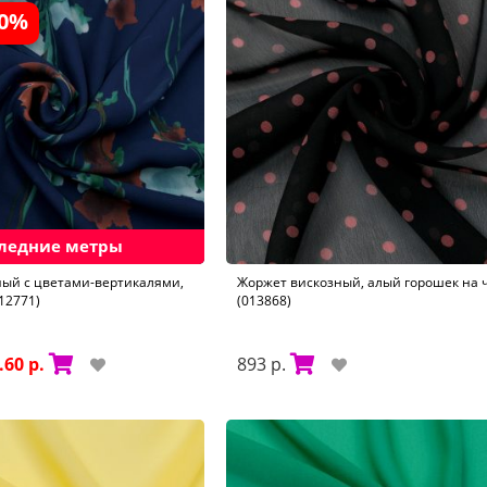
30%
ледние метры
ый с цветами-вертикалями,
Жоржет вискозный, алый горошек на 
12771)
(013868)
.60 р.
893 р.