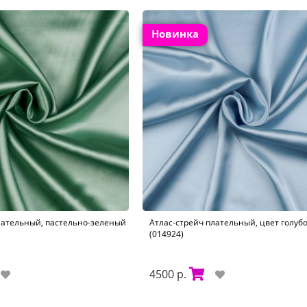
Новинка
лательный, пастельно-зеленый
Атлас-стрейч плательный, цвет голуб
(014924)
4500 р.