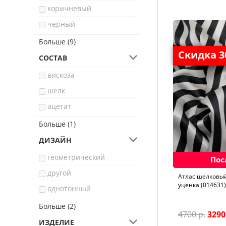
коричневый
черный
белый
Больше (9)
Скидка 
бордовый
СОСТАВ
голубой
вискоза
синий
шелк
желтый
ацетат
зеленый
хлопок
Больше (1)
красный
ДИЗАЙН
оранжевый
геометрический
Пос
розовый
другой
Aтлас шелковый
уценка (014631)
однотонный
растительный
Больше (2)
4700 р.
3290
фауна
ИЗДЕЛИЕ