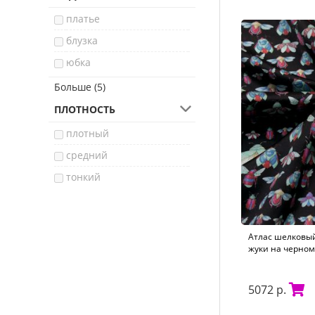
платье
блузка
юбка
брюки
Больше (5)
платок
ПЛОТНОСТЬ
свадебное платье
плотный
жакет
средний
куртка
тонкий
Атлас шелковый
жуки на черном
5072 р.