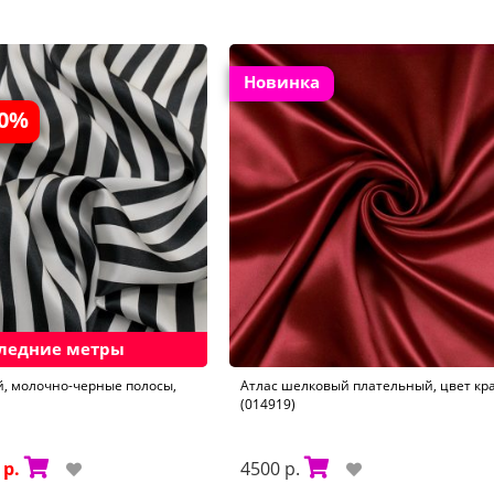
Новинка
30%
ледние метры
, молочно-черные полосы,
Атлас шелковый плательный, цвет кр
(014919)
 р.
4500 р.