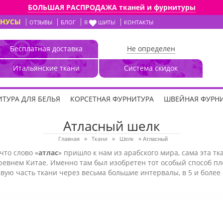
БОЛЬШАЯ РАСПРОДАЖА тканей и фурнитуры
ОНУСЫ
ОТЗЫВЫ
БЛОГ
Я
ШИТЬ!
КОНТАКТЫ
Бесплатная доставка
Не определен
Итальянские ткани
Система скидок
ТУРА ДЛЯ БЕЛЬЯ
КОРСЕТНАЯ ФУРНИТУРА
ШВЕЙНАЯ ФУРН
Атласный шелк
Главная
Ткани
Шелк
»
»
»
Атласный
что слово «
атлас
» пришло к нам из арабского мира, сама эта т
ревнем Китае. Именно там был изобретен тот особый способ пл
вую часть ткани через весьма большие интервалы, в 5 и более