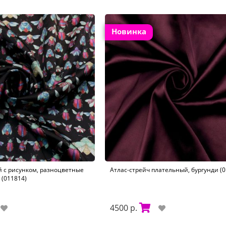
Новинка
 с рисунком, разноцветные
Атлас-стрейч плательный, бургунди (0
 (011814)
4500 р.