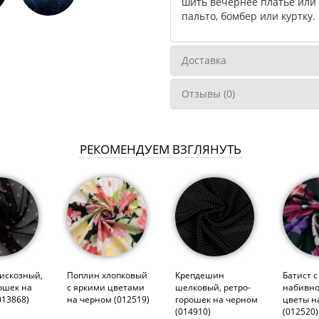
шить вечернее платье или 
пальто, бомбер или куртку.
Доставка
Отзывы (0)
РЕКОМЕНДУЕМ ВЗГЛЯНУТЬ
искозный,
Поплин хлопковый
Крепдешин
Батист 
ошек на
с яркими цветами
шелковый, ретро-
набивно
013868)
на черном (012519)
горошек на черном
цветы н
(014910)
(012520)