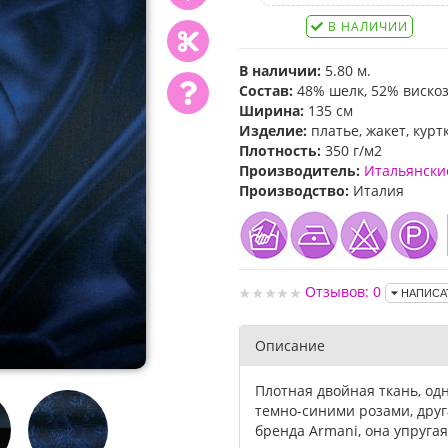
В НАЛИЧИИ
В наличии:
5.80 м.
Состав:
48% шелк, 52% виско
Ширина:
135 см
Изделие:
платье, жакет, курт
Плотность:
350 г/м2
Производитель:
Итальянски
Производство:
Италия
Отзывов: 0
НАПИСА
Описание
Плотная двойная ткань, од
темно-синими розами, друга
бренда Armani, она упруга