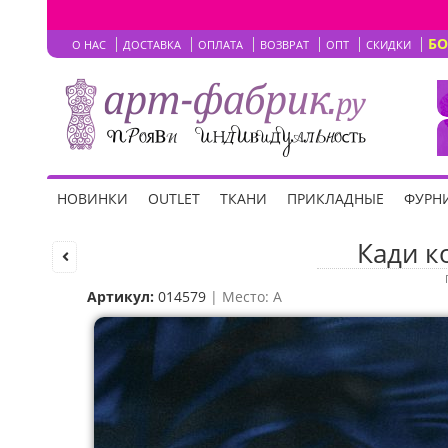
Б
О НАС
ДОСТАВКА
ОПЛАТА
ВОЗВРАТ
ОПТ
СКИДКИ
НОВИНКИ
OUTLET
ТКАНИ
ПРИКЛАДНЫЕ
ФУРНИ
Кади к
Артикул:
014579
| Место: A