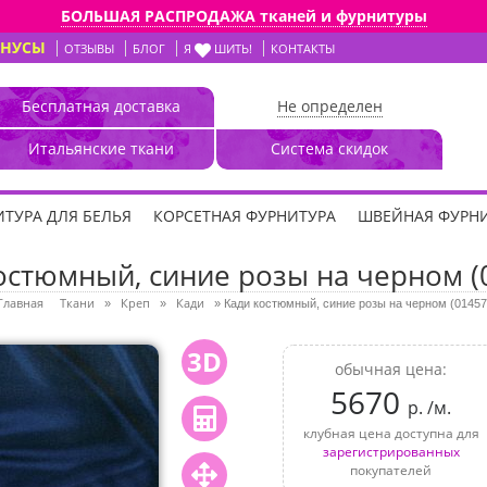
БОЛЬШАЯ РАСПРОДАЖА тканей и фурнитуры
ОНУСЫ
ОТЗЫВЫ
БЛОГ
Я
ШИТЬ!
КОНТАКТЫ
Бесплатная доставка
Не определен
Итальянские ткани
Система скидок
ТУРА ДЛЯ БЕЛЬЯ
КОРСЕТНАЯ ФУРНИТУРА
ШВЕЙНАЯ ФУРН
остюмный, синие розы на черном (
Главная
Ткани
Креп
Кади
»
»
»
Кади костюмный, синие розы на черном (01457
3D
обычная цена:
5670
р. /м.
клубная цена доступна для
зарегистрированных
покупателей