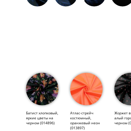
Батист хлопковый,
Атлас-стрейч
Жоржет в
яркие цветы на
костюмный,
алый гор
черном (014896)
оранжевый неон
черном (
(013897)