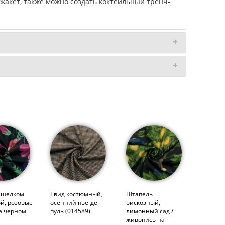
жакет, также можно создать коктейльный тренч-
с шелком
Твид костюмный,
Штапель
й, розовые
осенний пье-де-
вискозный,
а черном
пуль (014589)
лимонный сад /
живопись на