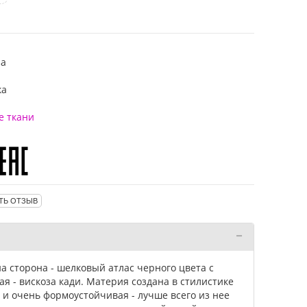
за
ка
е ткани
ТЬ ОТЗЫВ
на сторона - шелковый атлас черного цвета с
я - вискоза кади. Материя создана в стилистике
я и очень формоустойчивая - лучше всего из нее