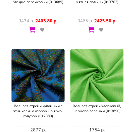
бледно-персиковый (013689)
мятная полынь (013702)
3434 р.
2403.80 р.
3465 р.
2425.50 р.
Вельвет-стрейч купонный с
Вельвет-стрейч хлопковый,
этническим узором на ярко-
неоново-зеленый (013690)
голубом (012389)
2877 р.
1754 р.