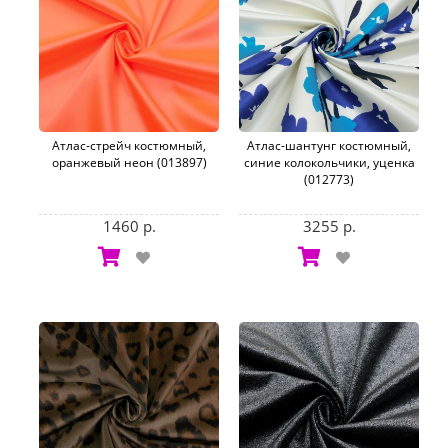
Атлас-стрейч костюмный,
Атлас-шантунг костюмный,
оранжевый неон (013897)
синие колокольчики, уценка
(012773)
1460 р.
3255 р.