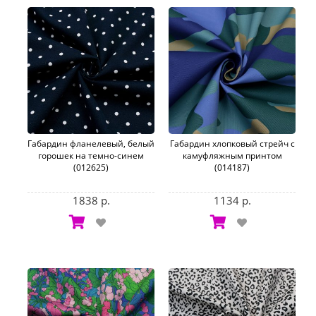
Габардин фланелевый, белый
Габардин хлопковый стрейч с
горошек на темно-синем
камуфляжным принтом
(012625)
(014187)
1838 р.
1134 р.