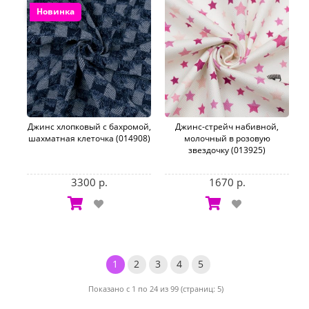
Новинка
Джинс хлопковый с бахромой,
Джинс-стрейч набивной,
шахматная клеточка (014908)
молочный в розовую
звездочку (013925)
3300 р.
1670 р.
1
2
3
4
5
Показано с 1 по 24 из 99 (страниц: 5)