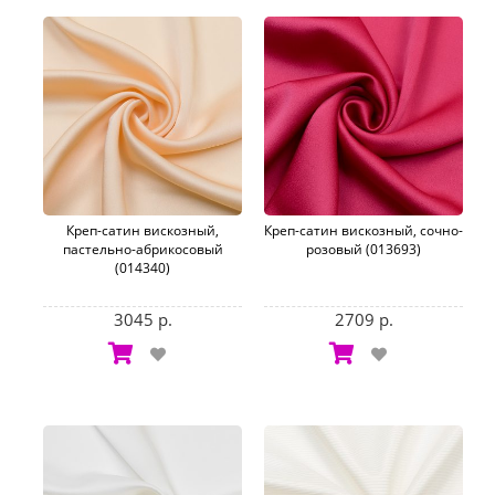
Креп-сатин вискозный,
Креп-сатин вискозный, сочно-
пастельно-абрикосовый
розовый (013693)
(014340)
3045 р.
2709 р.