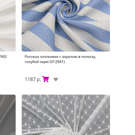
740)
Рогожка хлопковая с акрилом в полоску,
голубой-экрю (012941)
1187 р.