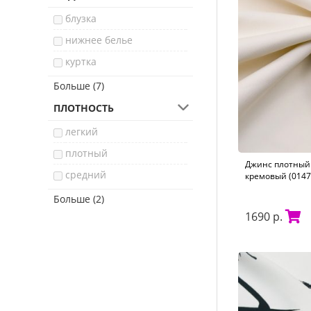
шерсть
растительный
блузка
фауна
нижнее белье
куртка
платье
Больше (7)
юбка
ПЛОТНОСТЬ
жакет
легкий
легкое пальто
плотный
Джинс плотный 
футболка
средний
кремовый (0147
свадебное платье
тонкий
Больше (2)
брюки
1690 р.
тяжелый