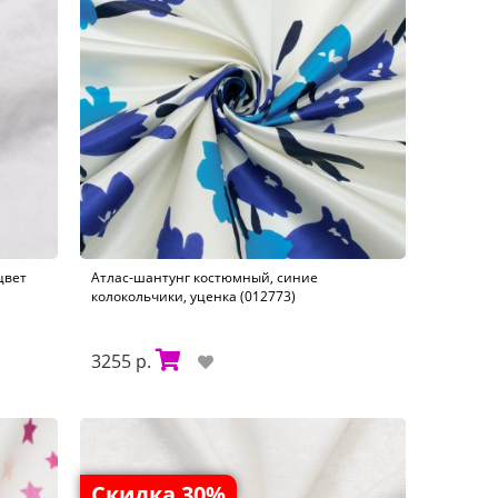
цвет
Атлас-шантунг костюмный, синие
колокольчики, уценка (012773)
3255 р.
Скидка 30%