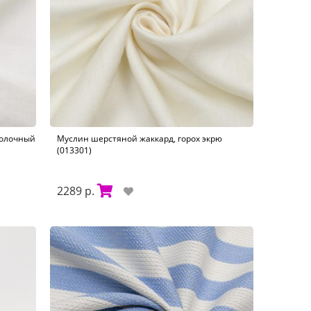
молочный
Муслин шерстяной жаккард, горох экрю
(013301)
2289 р.