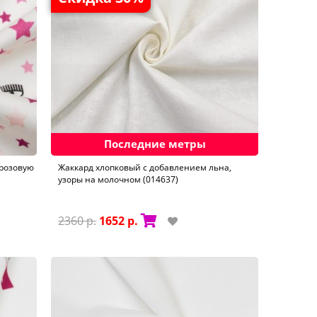
Последние метры
 розовую
Жаккард хлопковый с добавлением льна,
узоры на молочном (014637)
2360 р.
1652 р.