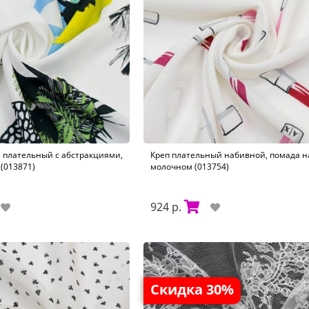
 плательный с абстракциями,
Креп плательный набивной, помада н
(013871)
молочном (013754)
924 р.
Скидка 30%