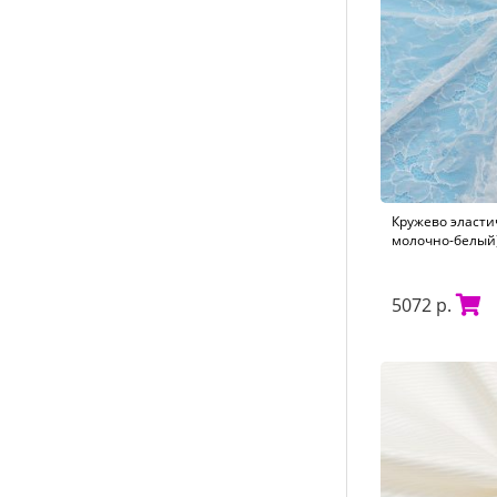
Кружево эласти
молочно-белый)
5072 р.