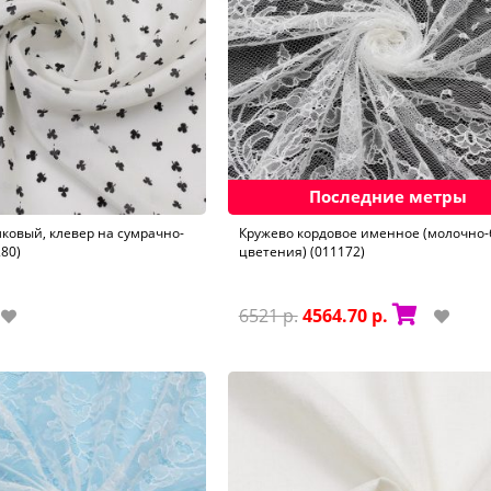
Последние метры
овый, клевер на сумрачно-
Кружево кордовое именное (молочно
80)
цветения) (011172)
6521 р.
4564.70 р.