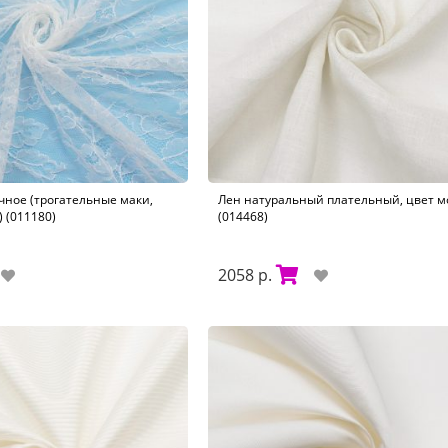
чное (трогательные маки,
Лен натуральный плательный, цвет 
 (011180)
(014468)
2058 р.