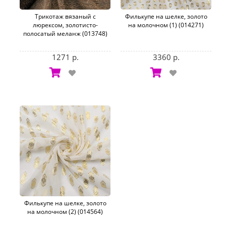
Трикотаж вязаный с
Филькупе на шелке, золото
люрексом, золотисто-
на молочном (1) (014271)
полосатый меланж (013748)
1271 р.
3360 р.
Филькупе на шелке, золото
на молочном (2) (014564)