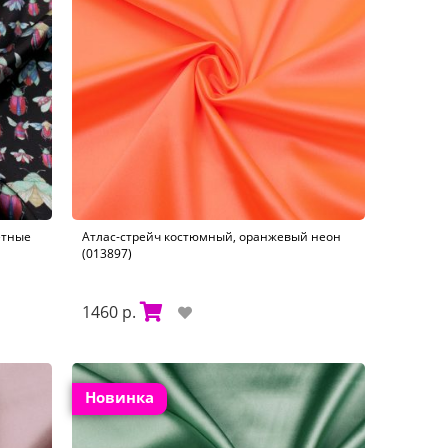
етные
Атлас-стрейч костюмный, оранжевый неон
(013897)
1460 р.
Новинка