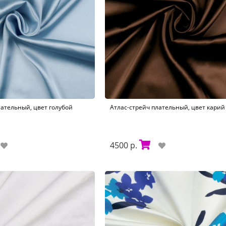
лательный, цвет голубой
Атлас-стрейч плательный, цвет карий 
4500 р.