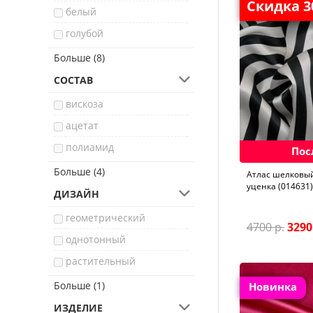
Скидка 
белый
голубой
красный
Больше (8)
бордовый
СОСТАВ
синий
вискоза
зеленый
ацетат
коричневый
полиамид
Пос
оранжевый
полиэстер
Больше (4)
Aтлас шелковый
розовый
уценка (014631)
хлопок
ДИЗАЙН
черный
шелк
геометрический
4700 р.
3290
шерсть
однотонный
растительный
фауна
Больше (1)
Новинка
ИЗДЕЛИЕ