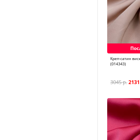
Пос
Креп-сатин вис
(014343)
3045 р.
2131