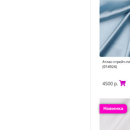
Атлас-стрейч п
(014924)
4500 р.
Новинка