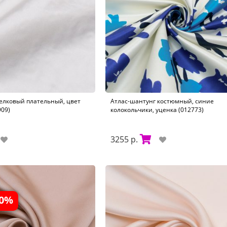
елковый плательный, цвет
Атлас-шантунг костюмный, синие
09)
колокольчики, уценка (012773)
3255 р.
30%