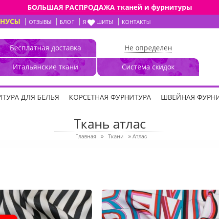
БОЛЬШАЯ РАСПРОДАЖА тканей и фурнитуры
ОНУСЫ
ОТЗЫВЫ
БЛОГ
Я
ШИТЬ!
КОНТАКТЫ
Бесплатная доставка
Не определен
Итальянские ткани
Система скидок
ТУРА ДЛЯ БЕЛЬЯ
КОРСЕТНАЯ ФУРНИТУРА
ШВЕЙНАЯ ФУРН
Ткань атлас
Главная
Ткани
»
»
Атлас