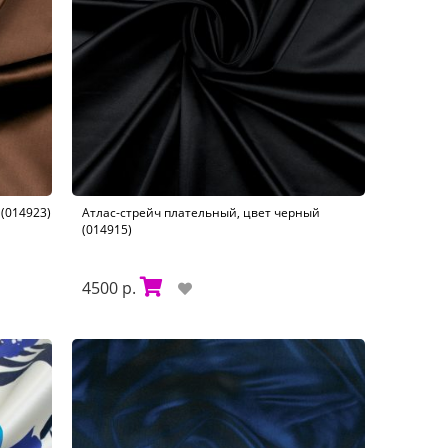
(014923)
Атлас-стрейч плательный, цвет черный
(014915)
4500 р.