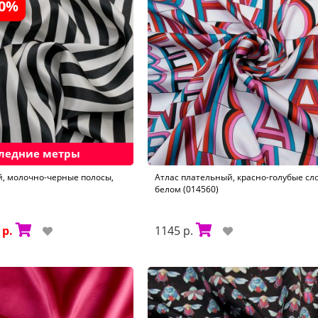
30%
ледние метры
, молочно-черные полосы,
Атлас плательный, красно-голубые сл
белом (014560)
 р.
1145 р.