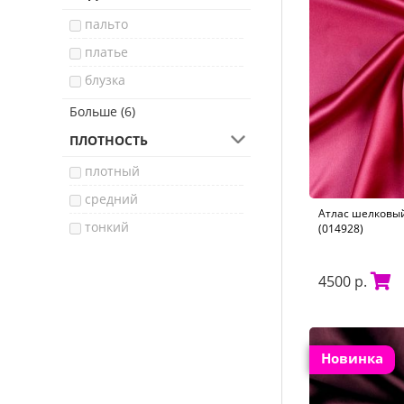
пальто
платье
блузка
юбка
Больше (6)
брюки
ПЛОТНОСТЬ
платок
плотный
свадебное платье
средний
Атлас шелковый
жакет
тонкий
(014928)
куртка
4500 р.
Новинка