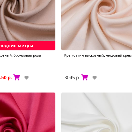
ледние метры
козный, бронзовая роза
Креп-сатин вискозный, нюдовый крем 
.50 р.
3045 р.