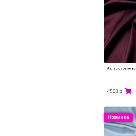
Атлас-стрейч п
4500 р.
Новинка