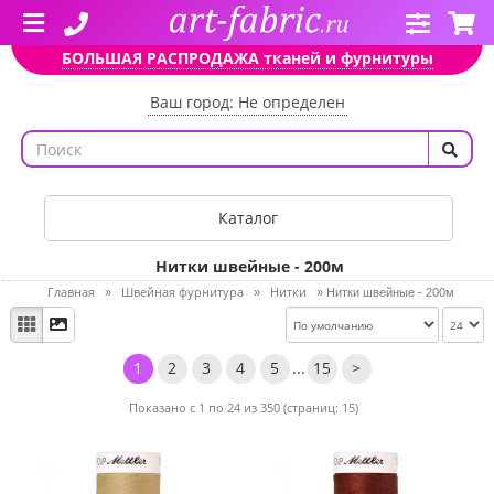
БОЛЬШАЯ РАСПРОДАЖА тканей и фурнитуры
Ваш город: Не определен
Каталог
Нитки швейные - 200м
Главная
Швейная фурнитура
Нитки
»
»
»
Нитки швейные - 200м
1
2
3
4
5
...
15
>
Показано с 1 по 24 из 350 (страниц: 15)