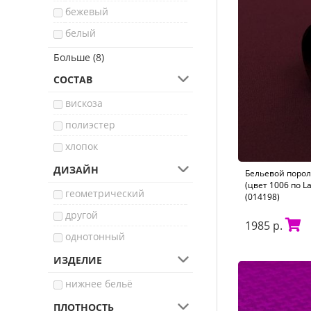
бежевый
белый
бордовый
Больше (8)
голубой
СОСТАВ
синий
вискоза
молочный
полиэстер
серебристый пион
хлопок
телесный
ДИЗАЙН
Бельевой порол
фиолетовый
(цвет 1006 по L
геометрический
(014198)
черный
другой
1985 р.
однотонный
ИЗДЕЛИЕ
нижнее бельё
ПЛОТНОСТЬ