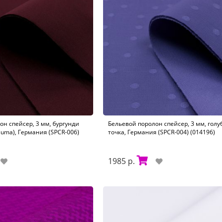
он спейсер, 3 мм, бургунди
Бельевой поролон спейсер, 3 мм, голу
auma), Германия (SPCR-006)
точка, Германия (SPCR-004) (014196)
1985 р.