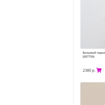
Бельевой пороло
(007759)
2380 р.