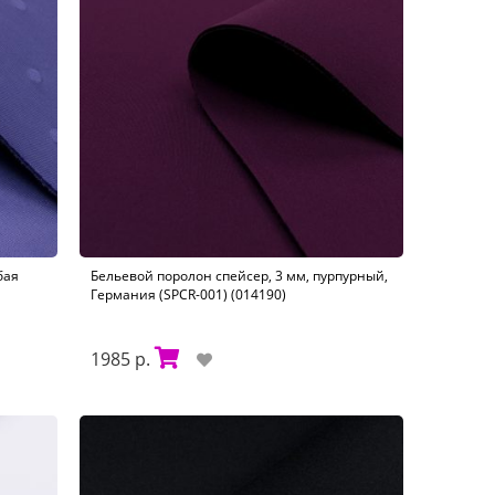
бая
Бельевой поролон спейсер, 3 мм, пурпурный,
Германия (SPCR-001) (014190)
1985 р.