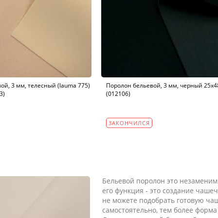
ой, 3 мм, телесный (lauma 775)
Поролон бельевой, 3 мм, черный 25х4
3)
(012106)
ЗАКОНЧИЛСЯ
Бельевой поролон это незаменим
его функция - это создание чаше
не можете подобрать готовую чаш
самостоятельно, тем более форма