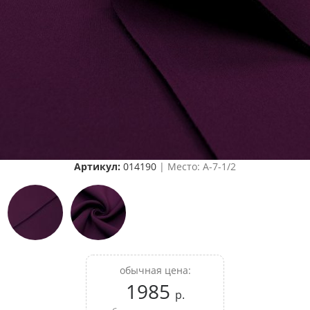
Артикул:
014190
| Место: A-7-1/2
обычная цена:
1985
р.