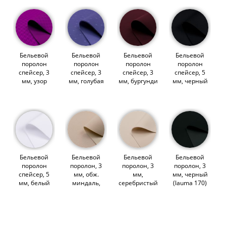
Бельевой
Бельевой
Бельевой
Бельевой
поролон
поролон
поролон
поролон
спейсер, 3
спейсер, 3
спейсер, 3
спейсер, 5
мм, узор
мм, голубая
мм, бургунди
мм, черный
фуксия,
точка,
(цвет 1006 по
(014851)
Германия
Германия
Lauma),
(SPCR-002)
(SPCR-004)
Германия
(014194)
(014196)
(SPCR-006)
(014198)
Бельевой
Бельевой
Бельевой
Бельевой
поролон
поролон, 3
поролон, 3
поролон, 3
спейсер, 5
мм, обж.
мм,
мм, черный
мм, белый
миндаль,
серебристый
(lauma 170)
(014852)
Германия
пион (007755)
(007756)
(013960)