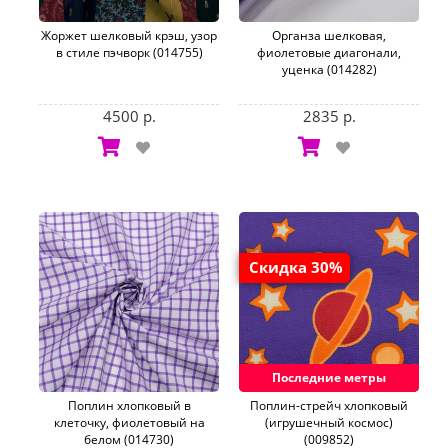
Жоржет шелковый крэш, узор
Органза шелковая,
в стиле пэчворк (014755)
фиолетовые диагонали,
уценка (014282)
4500 р.
2835 р.
Скидка 30%
Последние метры
Поплин хлопковый в
Поплин-стрейч хлопковый
клеточку, фиолетовый на
(игрушечный космос)
белом (014730)
(009852)