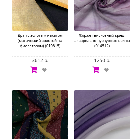
Драп с золотым накатом
Жоржет вискозный крэш,
(магический золотой на
акварельно-пурпурные волны
фиолетовом) (010815)
(014512)
3612 р.
1250 р.