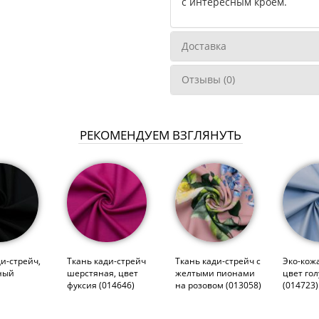
с интересным кроем.
Доставка
Отзывы (0)
РЕКОМЕНДУЕМ ВЗГЛЯНУТЬ
ди-стрейч,
Ткань кади-стрейч
Ткань кади-стрейч с
Эко-кожа
ный
шерстяная, цвет
желтыми пионами
цвет го
фуксия (014646)
на розовом (013058)
(014723)