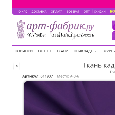
Б
О НАС
ДОСТАВКА
ОПЛАТА
ВОЗВРАТ
ОПТ
СКИДКИ
НОВИНКИ
OUTLET
ТКАНИ
ПРИКЛАДНЫЕ
ФУРНИ
Ткань кад
Гла
Артикул:
011937
| Место: A-3-6