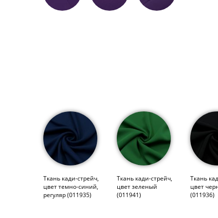
Ткань кади-стрейч,
Ткань кади-стрейч,
Ткань ка
цвет темно-синий,
цвет зеленый
цвет чер
регуляр (011935)
(011941)
(011936)