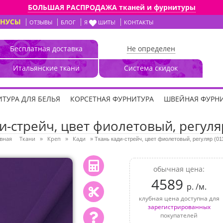
БОЛЬШАЯ РАСПРОДАЖА тканей и фурнитуры
ОНУСЫ
ОТЗЫВЫ
БЛОГ
Я
ШИТЬ!
КОНТАКТЫ
Бесплатная доставка
Не определен
Итальянские ткани
Система скидок
ТУРА ДЛЯ БЕЛЬЯ
КОРСЕТНАЯ ФУРНИТУРА
ШВЕЙНАЯ ФУРН
и-стрейч, цвет фиолетовый, регуля
вная
Ткани
Креп
Кади
»
»
»
Ткань кади-стрейч, цвет фиолетовый, регуляр (01
обычная цена:
4589
р. /м.
клубная цена доступна для
зарегистрированных
покупателей