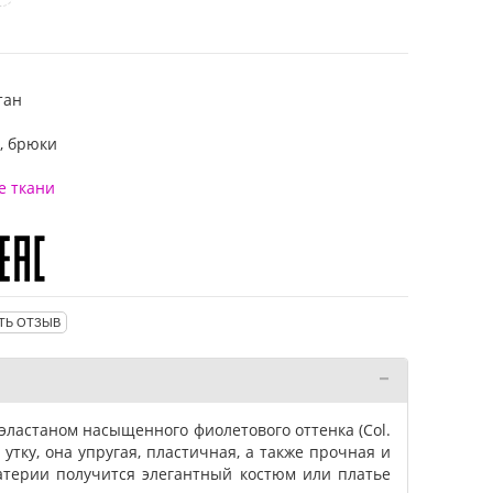
тан
т, брюки
е ткани
ТЬ ОТЗЫВ
 эластаном насыщенного фиолетового оттенка (Col.
о утку, она упругая, пластичная, а также прочная и
атерии получится элегантный костюм или платье