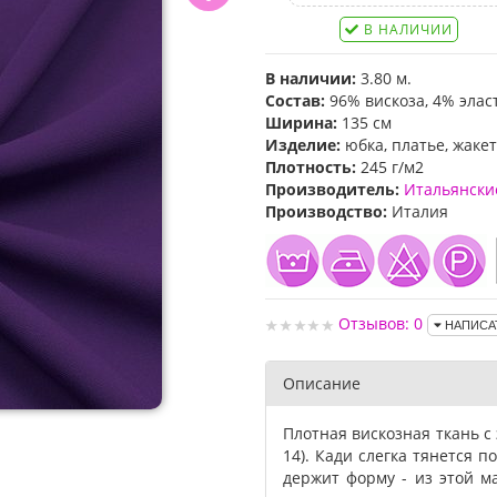
В НАЛИЧИИ
В наличии:
3.80 м.
Состав:
96% вискоза, 4% элас
Ширина:
135 см
Изделие:
юбка, платье, жаке
Плотность:
245 г/м2
Производитель:
Итальянски
Производство:
Италия
Отзывов: 0
НАПИСА
Описание
Плотная вискозная ткань с
14). Кади слегка тянется п
держит форму - из этой м