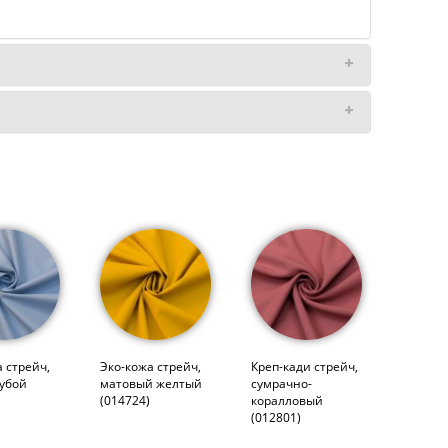
 стрейч,
Эко-кожа стрейч,
Креп-кади стрейч,
лубой
матовый желтый
сумрачно-
(014724)
коралловый
(012801)