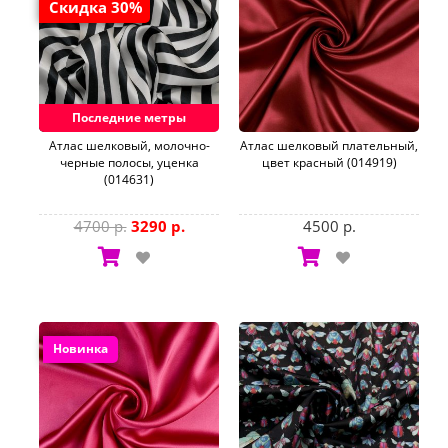
Скидка 30%
Последние метры
Aтлас шелковый, молочно-
Атлас шелковый плательный,
черные полосы, уценка
цвет красный (014919)
(014631)
4700 р.
3290 р.
4500 р.
Новинка