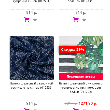
сумрачно-синем (012531)
зеленом (012535)
914 р.
914 р.
Скидка 29%
Последние метры
Батист шелковый с купонной
Батист шелковый с купонным
росписью на синем (012536)
тропическим принтом, цвет
белый (011798)
914 р.
1817 р.
1271.90 р.