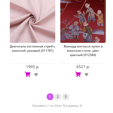
Диагональ костюмная стрейч,
Жаккард матлассе купон в
именной, розовый (011781)
японском стиле, цвет
красный (012384)
1995 р.
6521 р.
1
2
3
Показано с 1 по 24 из 70 (страниц: 3)