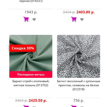
черном (014337)
1943 р.
3434 р.
2403.80 р.
Скидка 30%
Последние метры
Бархат-стрейч хлопковый,
Батист вискозный с купонным
мятная полынь (013702)
принтом, символы на белом
(012518)
3465 р.
2425.50 р.
756 р.