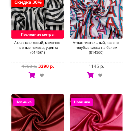
Скидка 30%
Последние метры
Aтлас шелковый, молочно-
Атлас плательный, красно-
черные полосы, уценка
голубые слова на белом
(014631)
(014560)
4700 р.
3290 р.
1145 р.
Новинка
Новинка