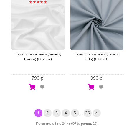
Батист хлопковый (белый,
Батист хлопковый (серый,
bianco) (007862)
C35) (012861)
790 р.
990 р.
1
2
3
4
5
...
26
>
Показано с 1 по 24 из 607 (страниц: 26)