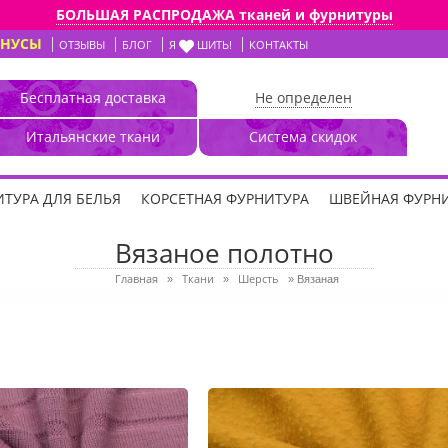
БОЛЬШАЯ РАСПРОДАЖА тканей и фурнитуры
ОНУСЫ
ОТЗЫВЫ
БЛОГ
Я
ШИТЬ!
КОНТАКТЫ
Бесплатная доставка
Не определен
Итальянские ткани
Система скидок
ТУРА ДЛЯ БЕЛЬЯ
КОРСЕТНАЯ ФУРНИТУРА
ШВЕЙНАЯ ФУРН
Вязаное полотно
Главная
Ткани
Шерсть
»
»
»
Вязаная