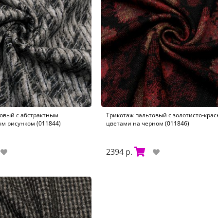
овый с абстрактным
Трикотаж пальтовый с золотисто-кра
м рисунком (011844)
цветами на черном (011846)
2394 р.