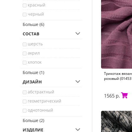
красный
черный
желтый
Больше (6)
коричневый
СОСТАВ
розовый
шерсть
серый
акрил
бежевый
хлопок
синий
вискоза
Больше (1)
Трикотаж вязан
розовый (01453
ДИЗАЙН
абстрактный
1565 р.
геометрический
однотонный
растительный
Больше (2)
этнический
ИЗДЕЛИЕ