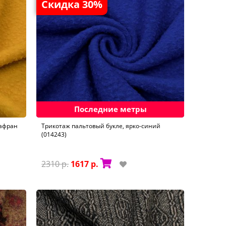
Скидка 30%
Последние метры
шафран
Трикотаж пальтовый букле, ярко-синий
(014243)
2310 р.
1617 р.