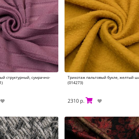
ый структурный, сумрачно-
Трикотаж пальтовый букле, желтый 
1)
(014273)
2310 р.