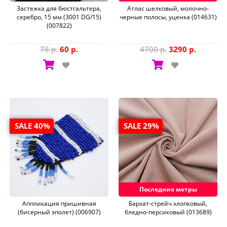
Застежка для бюстгальтера,
Aтлас шелковый, молочно-
серебро, 15 мм (3001 DG/15)
черные полосы, уценка (014631)
(007822)
78 р.
60 р.
4700 р.
3290 р.
SALE 40%
SALE 29%
Последние метры
Аппликация пришивная
Бархат-стрейч хлопковый,
(бисерный эполет) (006907)
бледно-персиковый (013689)