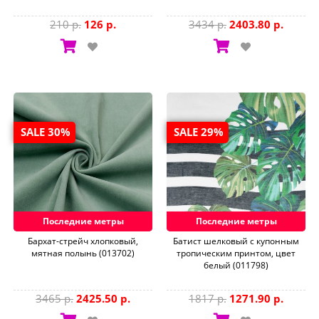
210 р.
126 р.
3434 р.
2403.80 р.
SALE 30%
SALE 29%
Последние метры
Последние метры
Бархат-стрейч хлопковый,
Батист шелковый с купонным
мятная полынь (013702)
тропическим принтом, цвет
белый (011798)
3465 р.
2425.50 р.
1817 р.
1271.90 р.