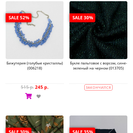
SALE 52%
SALE 30%
Бижутерия (голубые кристаллы)
Букле пальтовое с ворсом, сине-
(006218)
зеленый на черном (013705)
515 р.
245 р.
ЗАКОНЧИЛСЯ
SALE 30%
SALE 35%