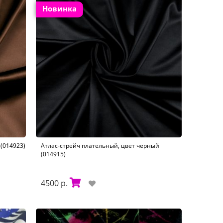
Новинка
(014923)
Атлас-стрейч плательный, цвет черный
(014915)
4500 р.