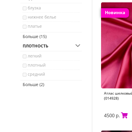
молочный
кашемир
фауна
блузка
розовая раковина
купра
Новинка
этнический
нижнее белье
коралловый
хлопок
платье
серебристый пион
модал
брюки
Больше (15)
телесный
натуральная кожа
платок
ПЛОТНОСТЬ
темно-синий
шерсть
сорочка
легкий
альпака
юбка
плотный
ангора
свадебное платье
средний
мохер
жакет
тонкий
Больше (2)
пальто
тяжелый
Атлас шелковый
(014928)
легкое пальто
куртка
4500 р.
лёгкое пальто
сумка