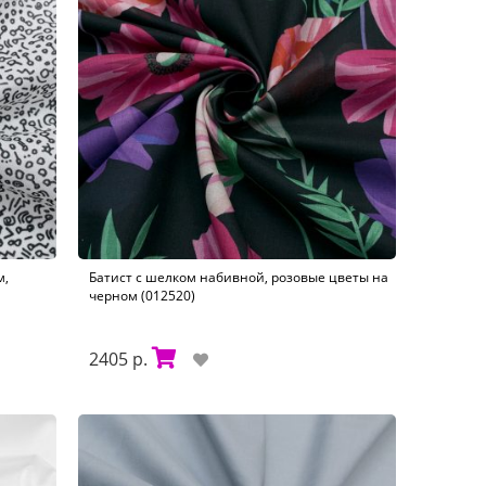
м,
Батист с шелком набивной, розовые цветы на
черном (012520)
2405 р.