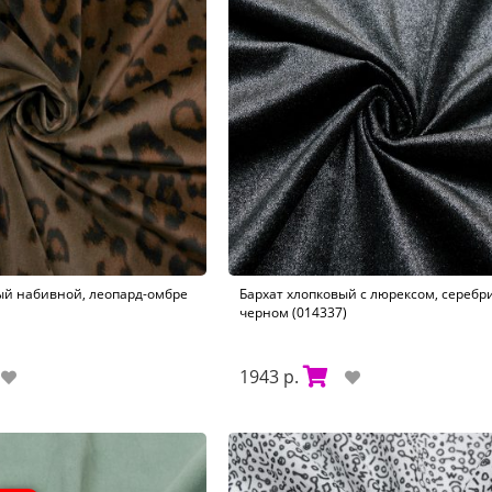
ый набивной, леопард-омбре
Бархат хлопковый с люрексом, серебр
черном (014337)
1943 р.