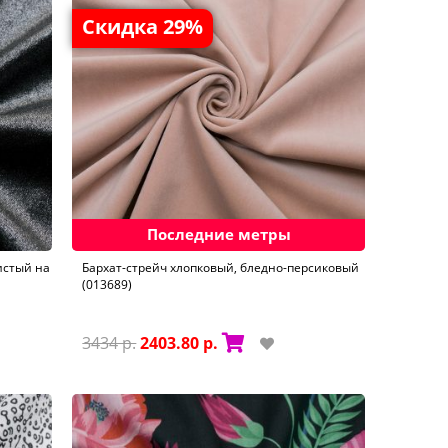
Скидка 29%
Последние метры
истый на
Бархат-стрейч хлопковый, бледно-персиковый
(013689)
3434 р.
2403.80 р.