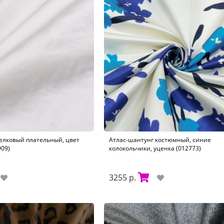
елковый плательный, цвет
Атлас-шантунг костюмный, синие
09)
колокольчики, уценка (012773)
3255 р.