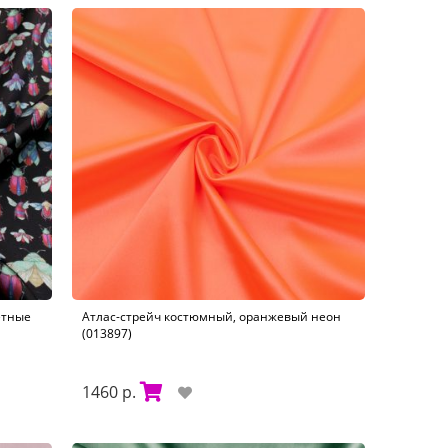
етные
Атлас-стрейч костюмный, оранжевый неон
(013897)
1460 р.