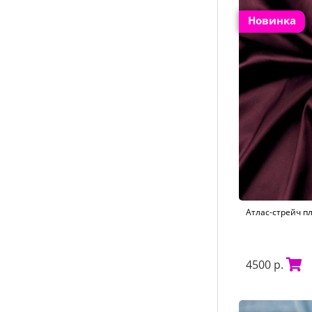
нижнее бельё
Новинка
футболка
аксессуары
отделка
Атлас-стрейч п
4500 р.