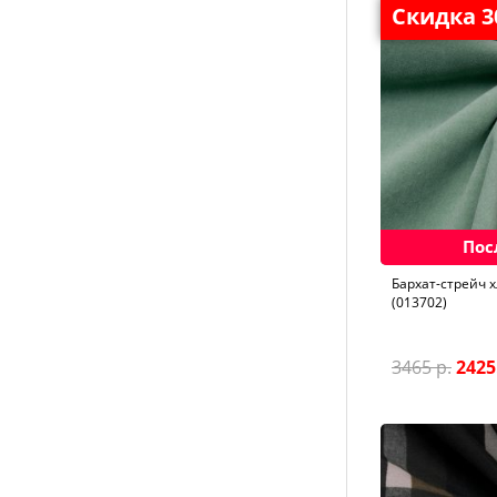
Скидка 
Пос
Бархат-стрейч 
(013702)
3465 р.
2425