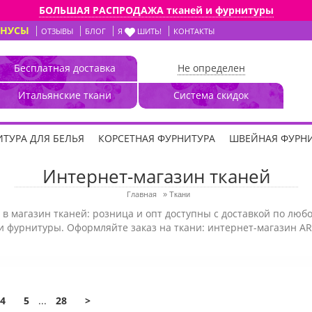
БОЛЬШАЯ РАСПРОДАЖА тканей и фурнитуры
ОНУСЫ
ОТЗЫВЫ
БЛОГ
Я
ШИТЬ!
КОНТАКТЫ
Бесплатная доставка
Не определен
Итальянские ткани
Система скидок
ТУРА ДЛЯ БЕЛЬЯ
КОРСЕТНАЯ ФУРНИТУРА
ШВЕЙНАЯ ФУРН
Интернет-магазин тканей
Главная
»
Ткани
в магазин тканей: розница и опт доступны с доставкой по любо
 фурнитуры. Оформляйте заказ на ткани: интернет-магазин ART
4
5
...
28
>