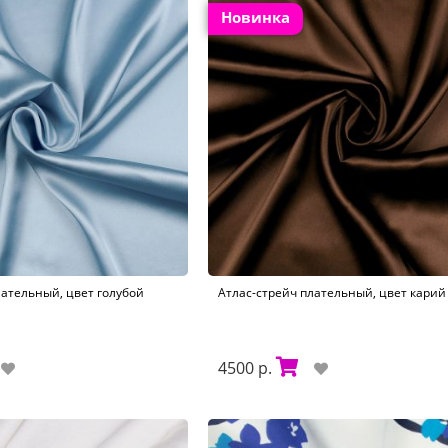
Новинка
лательный, цвет голубой
Атлас-стрейч плательный, цвет карий 
4500 р.