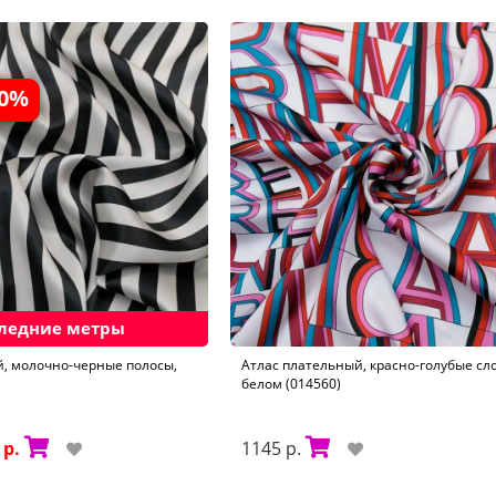
30%
ледние метры
, молочно-черные полосы,
Атлас плательный, красно-голубые сл
белом (014560)
 р.
1145 р.