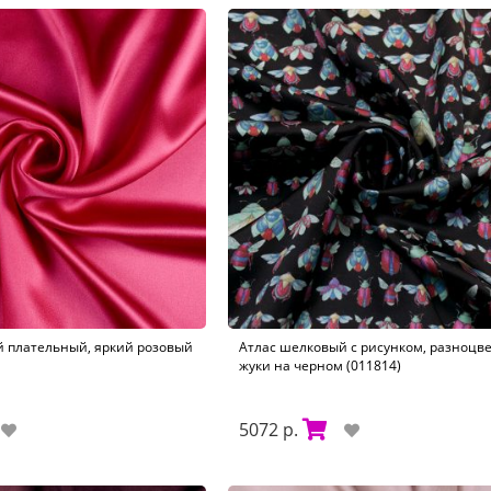
 плательный, яркий розовый
Атлас шелковый с рисунком, разноцв
жуки на черном (011814)
5072 р.