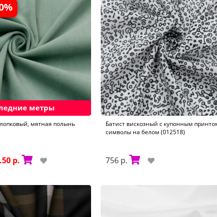
30%
ледние метры
хлопковый, мятная полынь
Батист вискозный с купонным принто
символы на белом (012518)
.50 р.
756 р.