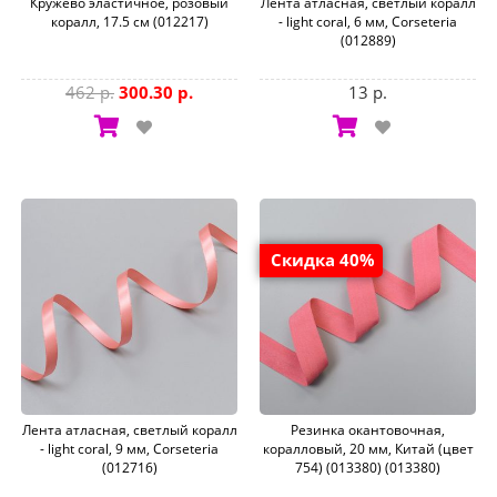
Кружево эластичное, розовый
Лента атласная, светлый коралл
коралл, 17.5 см (012217)
- light coral, 6 мм, Corseteria
(012889)
462 р.
300.30 р.
13 р.
Скидка 40%
Лента атласная, светлый коралл
Резинка окантовочная,
- light coral, 9 мм, Corseteria
коралловый, 20 мм, Китай (цвет
(012716)
754) (013380) (013380)