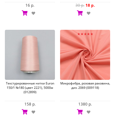
16 р.
30 р.
18 р.
Текстурированные нитки Euron
Микрофибра, розовая раковина,
150/1 №180 (цвет 2221), 5000м
диз. 2069 (009118)
(012899)
158 р.
1380 р.