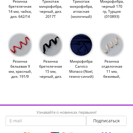
Резинка
Трикотаж
Трикотаж
Микрофибра,
бретелечная
микрофибра,
микрофибра,
черный 170
14 мм, чайка,
черный, диз.
атласная
гр, Турция
диз. 642/14
2017Т
(молочный)
(010893)
(008018)
(009091)
(011239)
Резинка
Резинка
Микрофибра
Резинка
бельевая 9
бретелечная
Carvico
отделочная
мм, красный,
15 мм,
Monaco (Noel,
11 мм,
диз. 191/9
черный, диз.
темно-синий)
бежевый,
(008802)
640/15
(008956)
диз. 676
(014463)
(007796)
Узнавайте о новинках первыми!