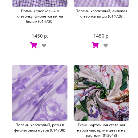
Поплин хлопковый в
Поплин хлопковый, лиловая
клеточку, фиолетовый на
клеточка виши (014728)
белом (014730)
1450 р.
1450 р.
Поплин хлопковый, розы в
Ткань курточная стеганая
фиолетовом муаре (014738)
набивная, яркие цветы на
пастели (013048)