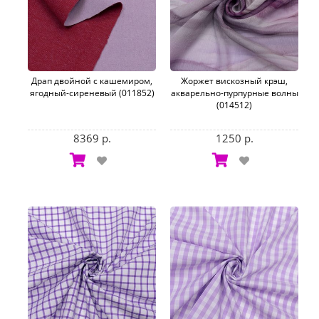
Драп двойной с кашемиром,
Жоржет вискозный крэш,
ягодный-сиреневый (011852)
акварельно-пурпурные волны
(014512)
8369 р.
1250 р.