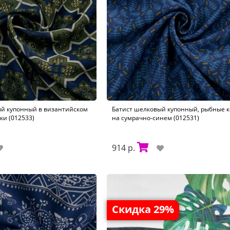
ый купонный в византийском
Батист шелковый купонный, рыбные к
ки (012533)
на сумрачно-синем (012531)
914 р.
Скидка 29%