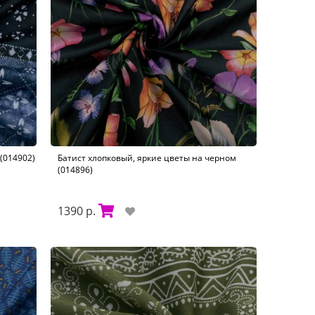
(014902)
Батист хлопковый, яркие цветы на черном
(014896)
1390 р.