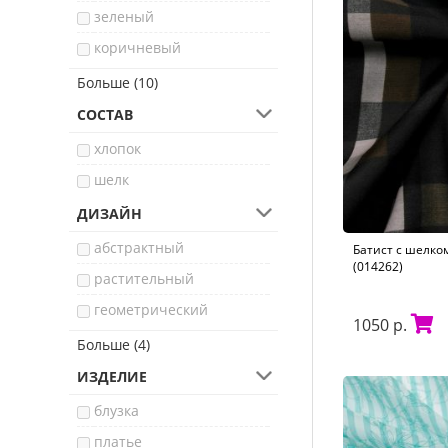
зеленый
коричневый
черный
Больше (10)
голубой
СОСТАВ
хаки
хлопок
синий
шелк
розовый
ДИЗАЙН
бежевый
абстрактный
Батист с шелко
оранжевый
(014262)
растительный
серый
геометрический
1050 р.
желтый
другой
Больше (4)
фиолетовый
однотонный
ИЗДЕЛИЕ
этнический
блузка
фауна
платье