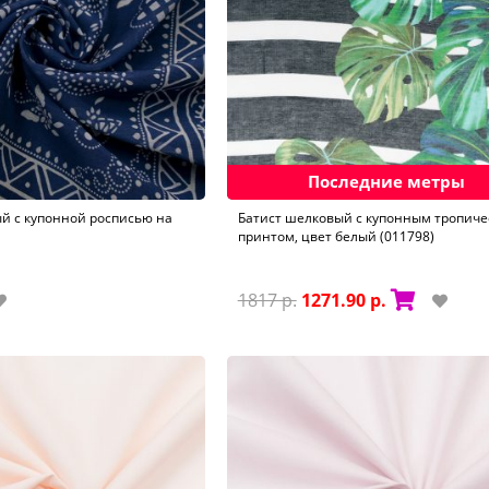
Последние метры
й с купонной росписью на
Батист шелковый с купонным тропич
принтом, цвет белый (011798)
1817 р.
1271.90 р.