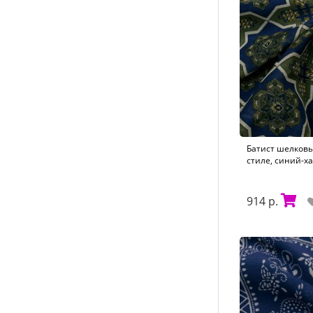
Батист шелков
стиле, синий-ха
914 р.