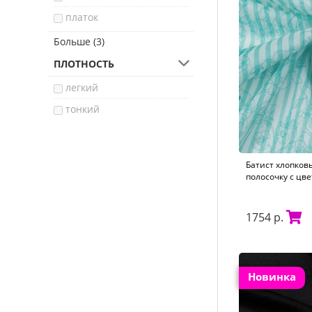
платок
сорочка
Больше (3)
юбка
ПЛОТНОСТЬ
брюки
легкий
тонкий
Батист хлопков
полосочку с цве
1754 р.
Новинка