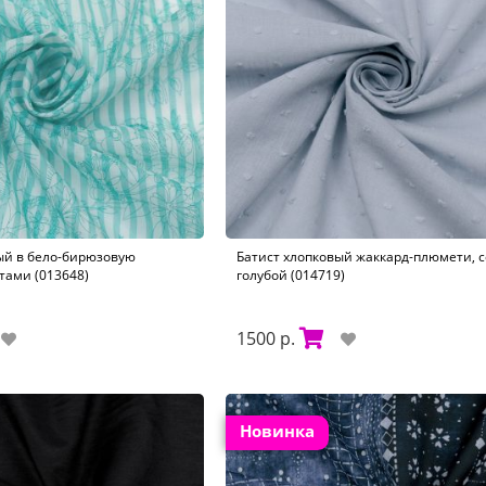
ый в бело-бирюзовую
Батист хлопковый жаккард-плюмети, с
тами (013648)
голубой (014719)
1500 р.
Новинка