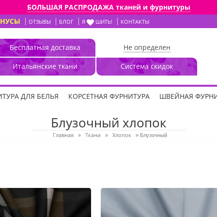
БОЛЬШАЯ РАСПРОДАЖА тканей и фурнитуры
ОНУСЫ
ОТЗЫВЫ
БЛОГ
Я
ШИТЬ!
КОНТАКТЫ
Бесплатная доставка
Не определен
Итальянские ткани
Система скидок
ТУРА ДЛЯ БЕЛЬЯ
КОРСЕТНАЯ ФУРНИТУРА
ШВЕЙНАЯ ФУРН
Блузочный хлопок
Главная
Ткани
Хлопок
»
»
»
Блузочный