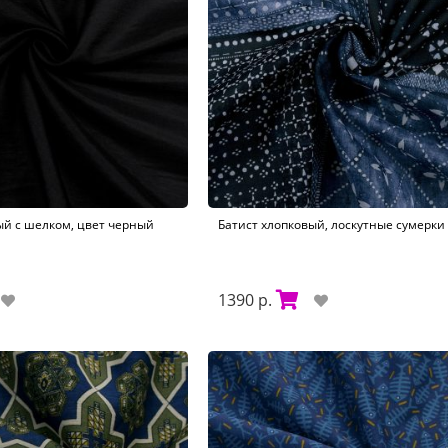
ый с шелком, цвет черный
Батист хлопковый, лоскутные сумерки 
1390 р.