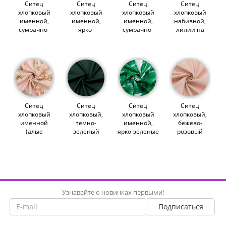
Ситец
Ситец
Ситец
Ситец
хлопковый
хлопковый
хлопковый
хлопковый
именной,
именной,
именной,
набивной,
сумрачно-
ярко-
сумрачно-
лилии на
синий
бирюзовый
голубой
синем
(012338)
(012342)
(012365)
(013667)
Ситец
Ситец
Ситец
Ситец
хлопковый
хлопковый,
хлопковый
хлопковый,
именной
темно-
именной,
бежево-
(алые
зеленый
ярко-зеленые
розовый
соцветия на
(013278)
тропики на
(012637)
розовом)
белом
(011323)
(012264)
Узнавайте о новинках первыми!