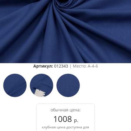
Артикул:
012343
| Место: A-4-6
обычная цена:
1008
р.
клубная цена доступна для