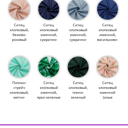
Ситец
Ситец
Ситец
Ситец
хлопковый,
хлопковый
хлопковый
хлопковый
бежево-
именной,
именной,
именной,
розовый
сумрачно-
сумрачно-
васильково-
(012637)
синий
голубой
синий
(012338)
(012365)
(012343)
Поплин-
Ситец
Ситец
Ситец
стрейч
хлопковый
хлопковый,
хлопковый
хлопковый,
именной,
темно-
именной
мятно-
ярко-зеленые
зеленый
(алые
бирюзовый
тропики на
(013278)
соцветия на
(012645)
белом
розовом)
(012264)
(011323)