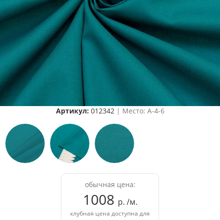
Артикул:
012342
| Место: A-4-6
обычная цена:
1008
р. /м.
клубная цена доступна для