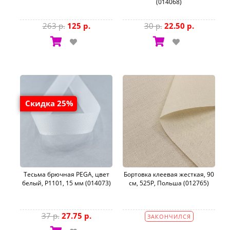
(014068)
263 р.
125 р.
30 р.
22.50 р.
Скидка 25%
Тесьма брючная PEGA, цвет
Бортовка клеевая жесткая, 90
белый, P1101, 15 мм (014073)
см, 525P, Польша (012765)
37 р.
27.75 р.
ЗАКОНЧИЛСЯ