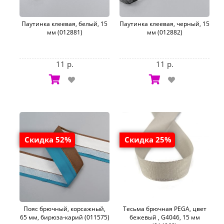
Паутинка клеевая, белый, 15
Паутинка клеевая, черный, 15
мм (012881)
мм (012882)
11 р.
11 р.
Скидка 52%
Скидка 25%
Пояс брючный, корсажный,
Тесьма брючная PEGA, цвет
65 мм, бирюза-карий (011575)
бежевый , G4046, 15 мм