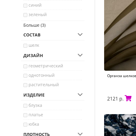
синий
зеленый
коричневый
Больше (3)
хаки
СОСТАВ
фиолетовый
шелк
ДИЗАЙН
геометрический
однотонный
Органза шелков
растительный
ИЗДЕЛИЕ
2121 р.
блузка
платье
юбка
ПЛОТНОСТЬ