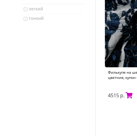
легкий
тонкий
Филькупе на ше
цветния, купон 
4515 р.