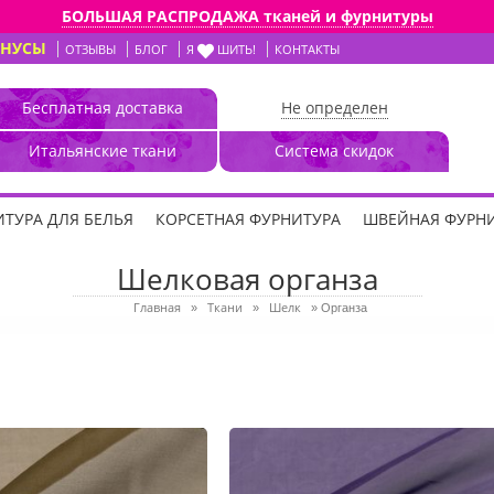
БОЛЬШАЯ РАСПРОДАЖА тканей и фурнитуры
ОНУСЫ
ОТЗЫВЫ
БЛОГ
Я
ШИТЬ!
КОНТАКТЫ
Бесплатная доставка
Не определен
Итальянские ткани
Система скидок
ТУРА ДЛЯ БЕЛЬЯ
КОРСЕТНАЯ ФУРНИТУРА
ШВЕЙНАЯ ФУРН
Шелковая органза
Главная
Ткани
Шелк
»
»
»
Органза