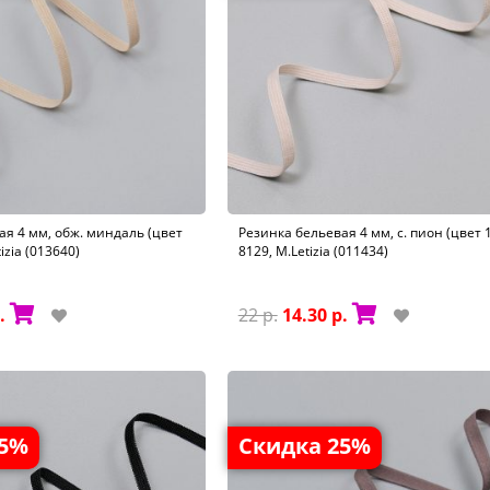
ая 4 мм, обж. миндаль (цвет
Резинка бельевая 4 мм, с. пион (цвет 1
tizia (013640)
8129, M.Letizia (011434)
.
22 р.
14.30 р.
35%
Скидка 25%