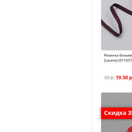
Резинка бельева
(Lauma) (011657
30 р.
19.50 р
Скидка 