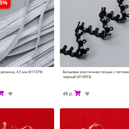
35%
резинка, 4.5 мм (011079)
Бельевая эластичная тесьма с петлям
черный (013953)
48 р.