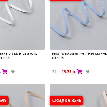
я 4 мм, белый (цвет 001),
Резинка бельевая 4 мм, млечный путь,
(011432)
(012406)
.
21 р.
15.75 р.
25%
Скидка 35%