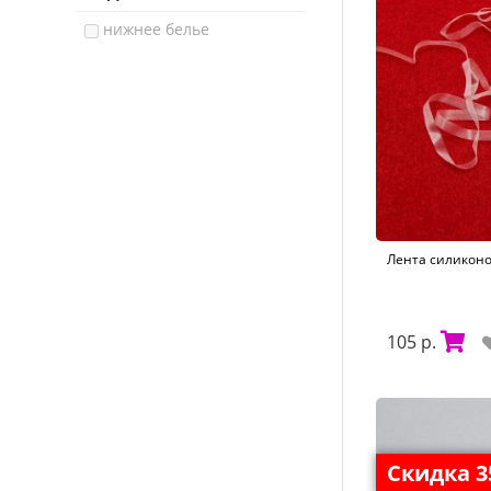
7 мм
нижнее белье
9 мм
Лента силиконов
105 р.
Скидка 