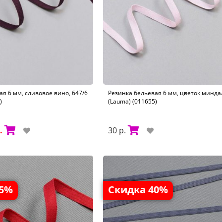
я 6 мм, сливовое вино, 647/6
Резинка бельевая 6 мм, цветок миндал
)
(Lauma) (011655)
.
30 р.
35%
Скидка 40%