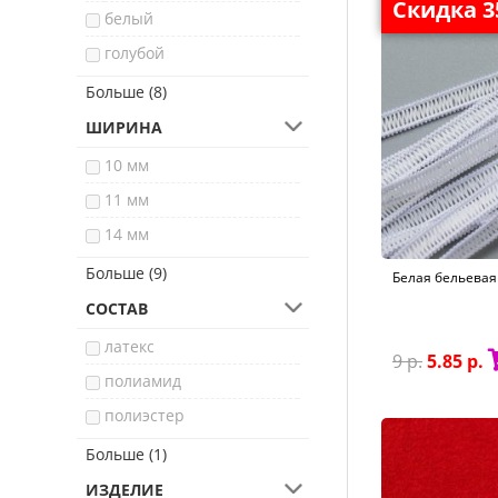
Скидка 
белый
голубой
коричневый
Больше (8)
красный
ШИРИНА
прозрачный
10 мм
розовый
11 мм
серый
14 мм
синий
38 мм
Больше (9)
Белая бельевая 
фиолетовый
4 мм
СОСТАВ
черный
40 мм
латекс
9 р.
5.85 р.
45 мм
полиамид
50 мм
полиэстер
58 мм
силикон
Больше (1)
6 мм
ИЗДЕЛИЕ