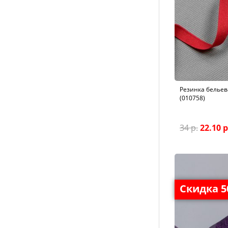
Резинка бельева
(010758)
34 р.
22.10 р
Скидка 