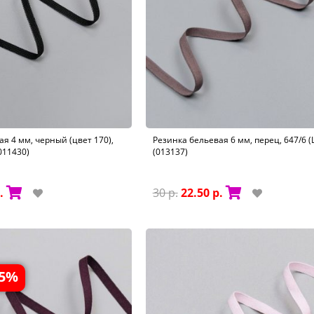
я 4 мм, черный (цвет 170),
Резинка бельевая 6 мм, перец, 647/6 
(011430)
(013137)
.
30 р.
22.50 р.
35%