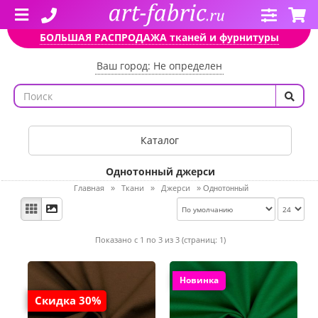
БОЛЬШАЯ РАСПРОДАЖА тканей и фурнитуры
Ваш город: Не определен
Каталог
Однотонный джерси
Главная
Ткани
Джерси
»
»
»
Однотонный
Показано с 1 по 3 из 3 (страниц: 1)
Новинка
Скидка 30%