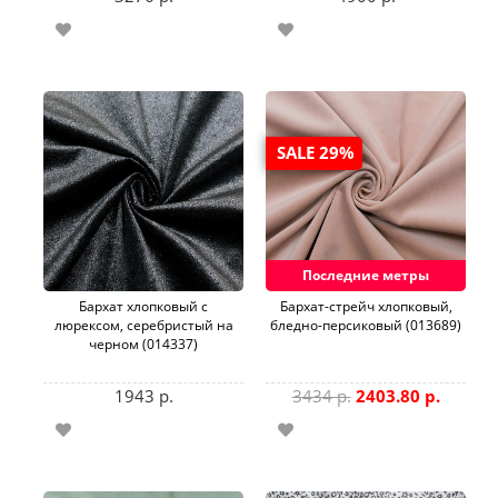
SALE 29%
Последние метры
Бархат хлопковый с
Бархат-стрейч хлопковый,
люрексом, серебристый на
бледно-персиковый (013689)
черном (014337)
1943 р.
3434 р.
2403.80 р.