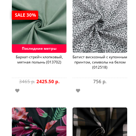
SALE 30%
Последние метры
Бархат-стрейч хлопковый,
Батист вискозный с купонным
мятная полынь (013702)
принтом, символы на белом
(012518)
3465 р.
2425.50 р.
756 р.