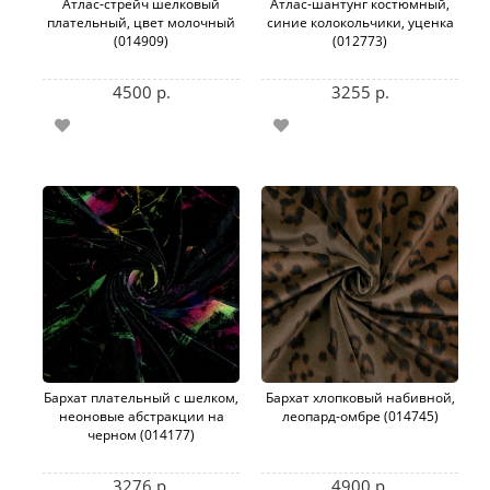
Атлас-стрейч шелковый
Атлас-шантунг костюмный,
плательный, цвет молочный
синие колокольчики, уценка
(014909)
(012773)
4500 р.
3255 р.
Бархат плательный с шелком,
Бархат хлопковый набивной,
неоновые абстракции на
леопард-омбре (014745)
черном (014177)
3276 р.
4900 р.