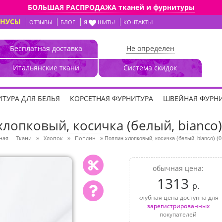
БОЛЬШАЯ РАСПРОДАЖА тканей и фурнитуры
ОНУСЫ
ОТЗЫВЫ
БЛОГ
Я
ШИТЬ!
КОНТАКТЫ
Бесплатная доставка
Не определен
Итальянские ткани
Система скидок
ТУРА ДЛЯ БЕЛЬЯ
КОРСЕТНАЯ ФУРНИТУРА
ШВЕЙНАЯ ФУРН
лопковый, косичка (белый, bianco)
ная
Ткани
Хлопок
Поплин
»
»
»
Поплин хлопковый, косичка (белый, bianco) (
обычная цена:
1313
р.
клубная цена доступна для
зарегистрированных
покупателей