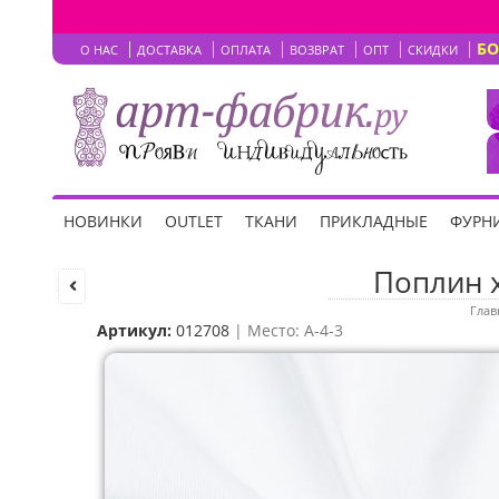
Б
О НАС
ДОСТАВКА
ОПЛАТА
ВОЗВРАТ
ОПТ
СКИДКИ
НОВИНКИ
OUTLET
ТКАНИ
ПРИКЛАДНЫЕ
ФУРНИ
Поплин х
Глав
Артикул:
012708
| Место: A-4-3