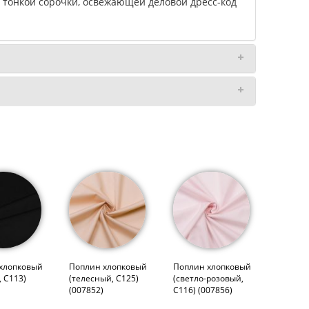
ля тонкой сорочки, освежающей деловой дресс-код
хлопковый
Поплин хлопковый
Поплин хлопковый
 С113)
(телесный, С125)
(светло-розовый,
(007852)
С116) (007856)