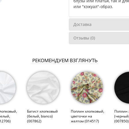
блузы или платья, так и д
или "кэжуал"-образ.
Доставка
Отзывы (0)
РЕКОМЕНДУЕМ ВЗГЛЯНУТЬ
лопковый,
Батист хлопковый
Поплин хлопковый,
Поплин 
белый,
(белый, bianco)
цветочки на
(черный,
012706)
(007862)
желтом (014517)
(007850)