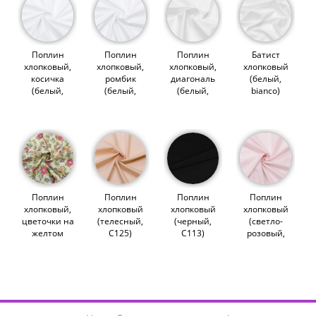
Поплин
Поплин
Поплин
Батист
хлопковый,
хлопковый,
хлопковый,
хлопковый
косичка
ромбик
диагональ
(белый,
(белый,
(белый,
(белый,
bianco)
bianco)
bianco)
bianco)
(007862)
(012708)
(012706)
(007857)
Поплин
Поплин
Поплин
Поплин
хлопковый,
хлопковый
хлопковый
хлопковый
цветочки на
(телесный,
(черный,
(светло-
желтом
С125)
С113)
розовый,
(014517)
(007852)
(007850)
С116)
(007856)