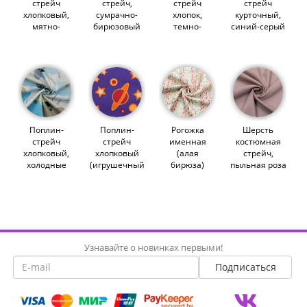
стрейч
стрейч,
стрейч
стрейч
хлопковый,
сумрачно-
хлопок,
курточный,
мятно-
бирюзовый
темно-
синий-серый
бирюзовый
(014722)
бирюзовый
(011802)
(012645)
(013701)
Поплин-
Поплин-
Рогожка
Шерсть
стрейч
стрейч
именная
костюмная
хлопковый,
хлопковый
(алая
стрейч,
холодные
(игрушечный
бирюза)
пыльная роза
маки (014613)
космос)
(011044)
(014254)
(009852)
Узнавайте о новинках первыми!