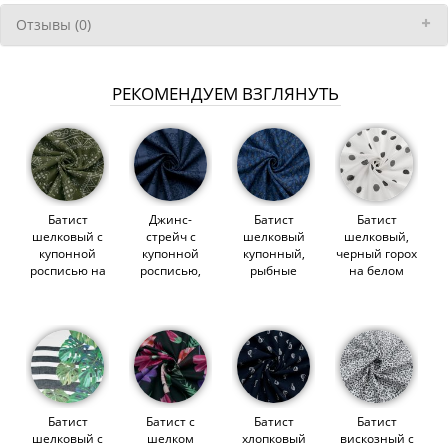
Отзывы (0)
РЕКОМЕНДУЕМ ВЗГЛЯНУТЬ
Батист
Джинс-
Батист
Батист
шелковый с
стрейч с
шелковый
шелковый,
купонной
купонной
купонный,
черный горох
росписью на
росписью,
рыбные
на белом
оливково-
сумрачно-
косточки на
(012526)
зеленом
синий
сумрачно-
(012535)
(012547)
синем
(012531)
Батист
Батист с
Батист
Батист
шелковый с
шелком
хлопковый
вискозный с