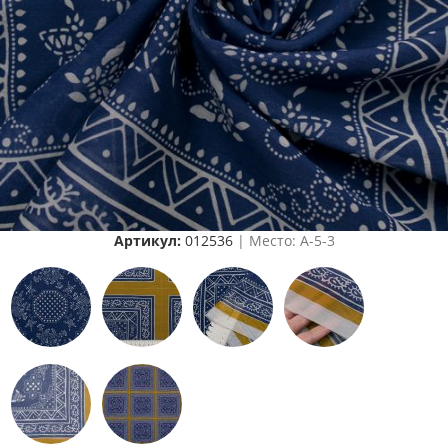
Артикул:
012536
| Место: A-5-3