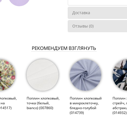
Доставка
Отзывы (0)
РЕКОМЕНДУЕМ ВЗГЛЯНУТЬ
лопковый,
Поплин хлопковый,
Поплин хлопковый
Поплин 
 на
точка (белый,
в микроклеточку,
стрейч,
014517)
bianco) (007860)
бледно-голубой
абстрак
(014739)
(014932)