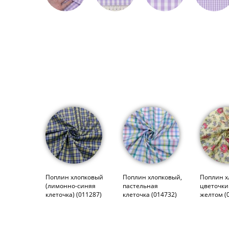
Поплин хлопковый
Поплин хлопковый,
Поплин х
(лимонно-синяя
пастельная
цветочки
клеточка) (011287)
клеточка (014732)
желтом (