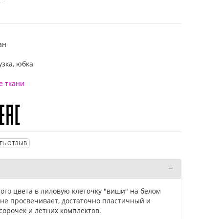
ан
узка, юбка
е ткани
ТЬ ОТЗЫВ
лого цвета в лиловую клеточку "виши" на белом
не просвечивает, достаточно пластичный и
сорочек и летних комплектов.