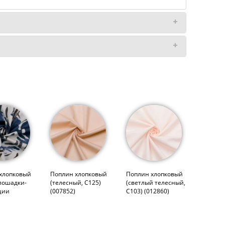
хлопковый
Поплин хлопковый
Поплин хлопковый
 лошадки-
(телесный, С125)
(светлый телесный,
ции
(007852)
С103) (012860)