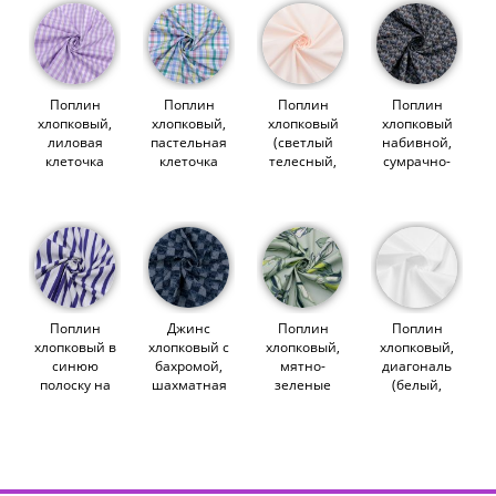
Поплин
Поплин
Поплин
Поплин
хлопковый,
хлопковый,
хлопковый
хлопковый
лиловая
пастельная
(светлый
набивной,
клеточка
клеточка
телесный,
сумрачно-
виши
(014732)
С103)
синие
(014728)
(012860)
кувшинки
(012915)
Поплин
Джинс
Поплин
Поплин
хлопковый в
хлопковый с
хлопковый,
хлопковый,
синюю
бахромой,
мятно-
диагональ
полоску на
шахматная
зеленые
(белый,
белом
клеточка
цветения
bianco)
(014736)
(014908)
(014610)
(007857)