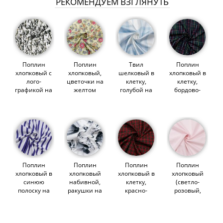
РЕКОМЕНДУЕМ ВЗГЛЯНУТЬ
Поплин
Поплин
Твил
Поплин
хлопковый с
хлопковый,
шелковый в
хлопковый в
лого-
цветочки на
клетку,
клетку,
графикой на
желтом
голубой на
бордово-
белом
(014517)
белом
зеленый с
(014516)
(014559)
желтым
(014742)
Поплин
Поплин
Поплин
Поплин
хлопковый в
хлопковый
хлопковый в
хлопковый
синюю
набивной,
клетку,
(светло-
полоску на
ракушки на
красно-
розовый,
белом
белом
черный с
С116)
(014736)
(012378)
желтым
(007856)
(014743)