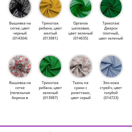
Вышивка на
Трикотаж
Органза
Трикотаж
сетке, цвет
рибана, цвет
шелковая,
Джерси
черный
желтый
цвет зеленый
плотный,
(014304)
(013981)
(014635)
цвет зеленый
(014904)
Вышивка на
Трикотаж
Ткань на
Эко-кожа
сетке
рибана, цвет
сумки с
стрейч, цвет
(пепельная
зеленый
розеттами,
голубой
бирюза в
(013987)
цвет серый
(014723)
алом ажуре)
(012177)
(010829)