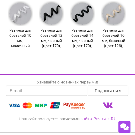
(012703)
метра
(011418)
(012128)
Резинка для
Резинка для
Резинка для
Резинка для
бретелей 10
бретелей 12
бретелей 14
бретелей 10
мм,
мм, черный
мм, черный
мм, бежевый
молочный
(цвет 170),
(цвет 170),
(цвет 126),
(цвет 004),
2274,
2274,
2274,
2274,
M.Letizia
M.Letizia
M.Letizia
M.Letizia
(013625)
(011419)
(011416)
(011417)
Узнавайте о новинках первыми!
сайта Postcalc.RU
Наш сайт пользуется расчетами