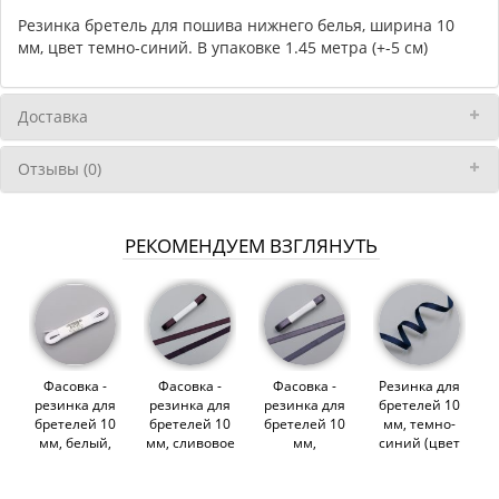
Резинка бретель для пошива нижнего белья, ширина 10
мм, цвет темно-синий. В упаковке 1.45 метра (+-5 см)
Доставка
Отзывы (0)
РЕКОМЕНДУЕМ ВЗГЛЯНУТЬ
Фасовка -
Фасовка -
Фасовка -
Резинка для
резинка для
резинка для
резинка для
бретелей 10
бретелей 10
бретелей 10
бретелей 10
мм, темно-
мм, белый,
мм, сливовое
мм,
синий (цвет
1.45 метра
вино, 1.45
пурпурный
061), 2274,
(012129)
метра
ясень, 1.45
M.Letizia