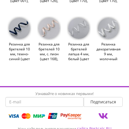
(цвет 001),
(цвет 126),
(цвет 170),
(цвет 170),
2274,
2274,
2274,
2274,
M.Letizia
M.Letizia
M.Letizia
M.Letizia
(013624)
(011416)
(013625)
(011419)
Резинка для
Резинка для
Резинка для
Резинка
бретелей 10
бретелей 10
бретелей
декоративная
мм, темно-
мм, с. пион
лапша 4 мм,
9 мм,
синий (цвет
(цвет 168),
белый (цвет
молочный
061), 2274,
2274,
001), 2510,
(цвет 004),
M.Letizia
M.Letizia
M.Letizia
2735,
(011418)
(011414)
(011421)
M.Letizia
(011425)
Узнавайте о новинках первыми!
сайта Postcalc.RU
Наш сайт пользуется расчетами