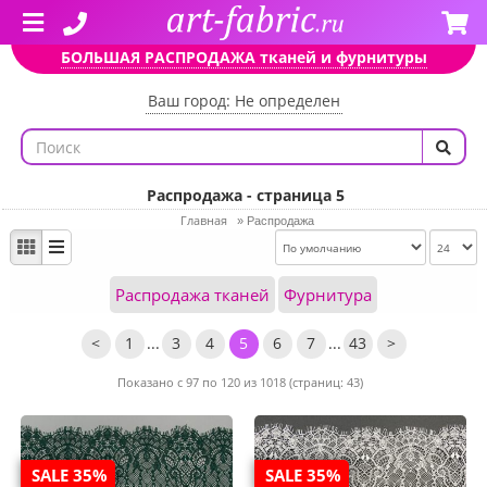
БОЛЬШАЯ РАСПРОДАЖА тканей и фурнитуры
Ваш город: Не определен
Распродажа - страница 5
Главная
»
Распродажа
Распродажа тканей
Фурнитура
<
1
...
3
4
5
6
7
...
43
>
Показано с 97 по 120 из 1018 (страниц: 43)
SALE 35%
SALE 35%