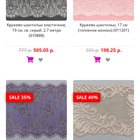
Кружево шантильи эластичное,
Кружево шантильи, 17 см
19 см, св. серый, 2.7 метра
(топленое молоко) (011261)
(010888)
777 р.
505.05 р.
305 р.
198.25 р.
SALE 35%
SALE 40%