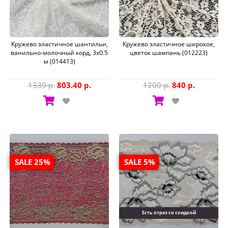
Кружево эластичное шантильи,
Кружево эластичное широкое,
ванильно-молочный корд, 3x0.5
цветок шампань (012223)
м (014413)
1339 р.
803.40 р.
1200 р.
840 р.
SALE 25%
SALE 5%
Есть отрез со скидкой