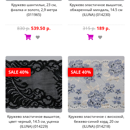
Кружево шантильи, 23 см,
Кружево эластичное вышитое,
фиалка и золото, 2,9 метра
обжаренный миндаль, 14.5 см
(011965)
(ILUNA) (014230)
830 р.
539.50 р.
315 р.
189 р.
SALE 40%
SALE 40%
Кружево эластичное вышитое,
Кружево эластичное с вискозой,
цвет черный, 14.5 см, уценка
бежево-синий корд, 20 см
(ILUNA) (014229)
(ILUNA) (014218)