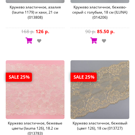
Кружево эластичное, азалия
Кружево эластичное, бежево-
(lauma 1179) и хаки, 21 см
серый с голубым, 18 см (ILUNA)
(013808)
(014206)
168 р.
126 р.
90 р.
85.50 р.
SALE 25%
SALE 25%
Кружево эластичное, бежевые
Кружево эластичное, бежевый
цветы (lauma 126), 18.2 см
(цвет 126), 18 см (013727)
(013783)