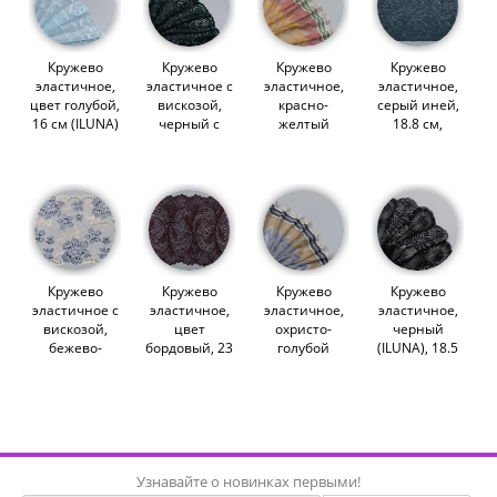
Кружево
Кружево
Кружево
Кружево
эластичное,
эластичное с
эластичное,
эластичное,
цвет голубой,
вискозой,
красно-
серый иней,
16 см (ILUNA)
черный с
желтый
18.8 см,
(014204)
серым, 23 см
зигзаг, 23 см
уценка
(ILUNA)
(ILUNA)
(ILUNA)
(014207)
(014237)
(014215)
Кружево
Кружево
Кружево
Кружево
эластичное с
эластичное,
эластичное,
эластичное,
вискозой,
цвет
охристо-
черный
бежево-
бордовый, 23
голубой
(ILUNA), 18.5
синий корд,
см (ILUNA)
зигзаг, 18.5
см (012979)
20 см (ILUNA)
(014211)
см (ILUNA)
(014218)
(014216)
Узнавайте о новинках первыми!