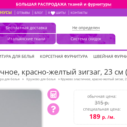
БОЛЬШАЯ РАСПРОДАЖА тканей и фурнитуры
ОНУСЫ
ОТЗЫВЫ
БЛОГ
Я
ШИТЬ!
КОНТАКТЫ
Бесплатная доставка
Не определен
Итальянские ткани
Система скидок
ТУРА ДЛЯ БЕЛЬЯ
КОРСЕТНАЯ ФУРНИТУРА
ШВЕЙНАЯ ФУРН
ное, красно-желтый зигзаг, 23 см 
ра для белья
Кружево для белья
»
»
Кружево эластичное, красно-желтый зигзаг, 2
обычная цена:
315 р.
специальная цена:
189
р. /м.