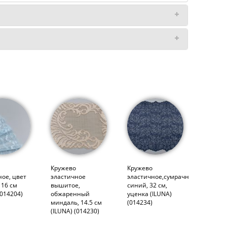
Кружево
Кружево
ное, цвет
эластичное
эластичное,сумрачно-
 16 см
вышитое,
синий, 32 см,
(014204)
обжаренный
уценка (ILUNA)
миндаль, 14.5 см
(014234)
(ILUNA) (014230)