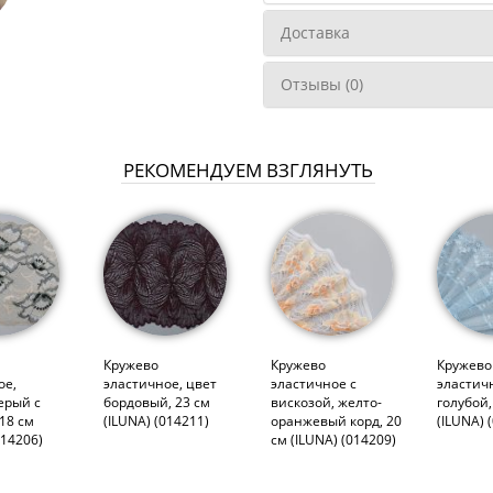
Доставка
Отзывы (0)
РЕКОМЕНДУЕМ ВЗГЛЯНУТЬ
Кружево
Кружево
Кружево
ое,
эластичное, цвет
эластичное с
эластич
ерый с
бордовый, 23 см
вискозой, желто-
голубой,
18 см
(ILUNA) (014211)
оранжевый корд, 20
(ILUNA) 
014206)
см (ILUNA) (014209)