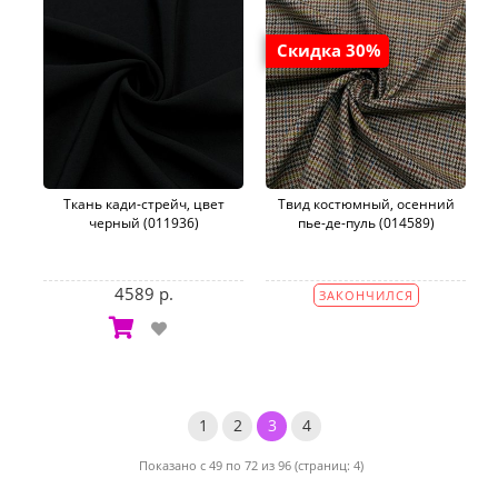
Скидка 30%
Ткань кади-стрейч, цвет
Твид костюмный, осенний
черный (011936)
пье-де-пуль (014589)
4589 р.
ЗАКОНЧИЛСЯ
1
2
3
4
Показано с 49 по 72 из 96 (страниц: 4)