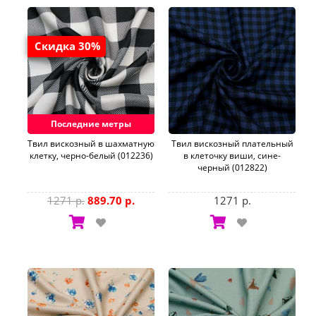
Скидка 30%
Последние метры
Твил вискозный в шахматную
Твил вискозный плательный
клетку, черно-белый (012236)
в клеточку виши, сине-
черный (012822)
1271 р.
889.70 р.
1271 р.