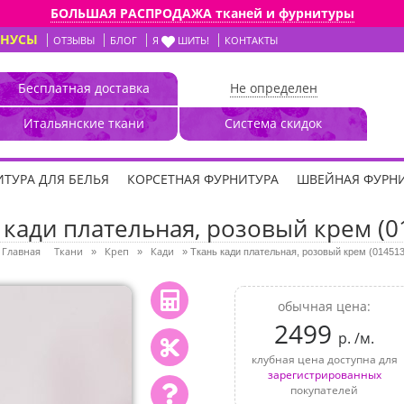
БОЛЬШАЯ РАСПРОДАЖА тканей и фурнитуры
ОНУСЫ
ОТЗЫВЫ
БЛОГ
Я
ШИТЬ!
КОНТАКТЫ
Бесплатная доставка
Не определен
Итальянские ткани
Система скидок
ТУРА ДЛЯ БЕЛЬЯ
КОРСЕТНАЯ ФУРНИТУРА
ШВЕЙНАЯ ФУРН
 кади плательная, розовый крем (0
Главная
Ткани
Креп
Кади
»
»
»
Ткань кади плательная, розовый крем (014513
обычная цена:
2499
р. /м.
клубная цена доступна для
зарегистрированных
покупателей