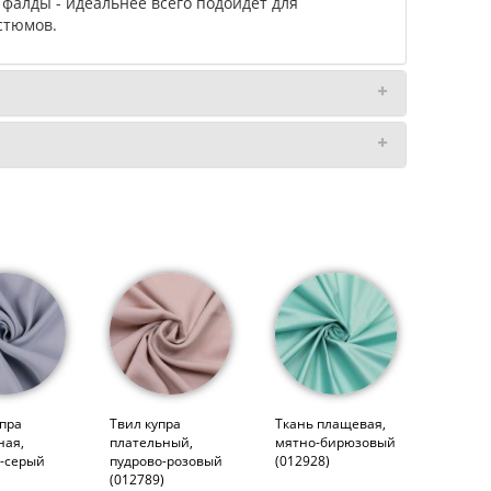
фалды - идеальнее всего подойдет для
стюмов.
упра
Твил купра
Ткань плащевая,
ная,
плательный,
мятно-бирюзовый
-серый
пудрово-розовый
(012928)
(012789)