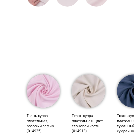
Ткань купра
Ткань купра
Ткань ку
плательная,
плательная, цвет
плательн
розовый зефир
слоновой кости
туманны
(014925)
(014913)
сумрачно