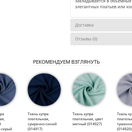
закладывается в объемные 
элегантных платьев или ко
Доставка
Отзывы (0)
РЕКОМЕНДУЕМ ВЗГЛЯНУТЬ
пра
Ткань купра
Ткань купра
Ткань к
ая,
плательная,
плательная, цвет
платель
й
сумрачно-синий
мятный (014927)
туманно
-серый
(014917)
(014920)