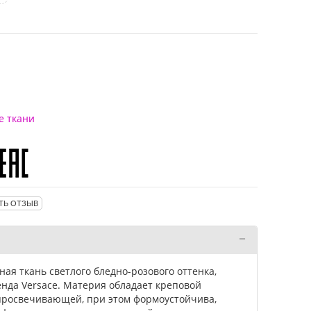
е ткани
ТЬ ОТЗЫВ
ная ткань светлого бледно-розового оттенка,
енда Versace. Материя обладает креповой
 просвечивающей, при этом формоустойчива,