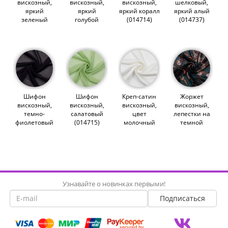
вискозный,
вискозный,
вискозный,
шелковый,
яркий
яркий
яркий коралл
яркий алый
зеленый
голубой
(014714)
(014737)
(014716)
(014718)
Шифон
Шифон
Креп-сатин
Жоржет
вискозный,
вискозный,
вискозный,
вискозный,
темно-
салатовый
цвет
лепестки на
фиолетовый
(014715)
молочный
темной
(014746)
(014342)
бирюзе
(014633)
Узнавайте о новинках первыми!