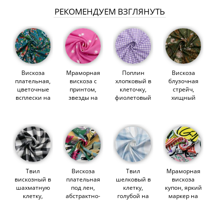
РЕКОМЕНДУЕМ ВЗГЛЯНУТЬ
Вискоза
Мраморная
Поплин
Вискоза
плательная,
вискоза с
хлопковый в
блузочная
цветочные
принтом,
клеточку,
стрейч,
всплески на
звезды на
фиолетовый
хищный
бирюзе
розовом
на белом
зеленый
(014609)
(013649)
(014730)
(014518)
Твил
Вискоза
Твил
Мраморная
вискозный в
плательная
шелковый в
вискоза
шахматную
под лен,
клетку,
купон, яркий
клетку,
абстрактно-
голубой на
маркер на
черно-белый
пейзажный
белом
черном
(012236)
принт
(014559)
(012632)