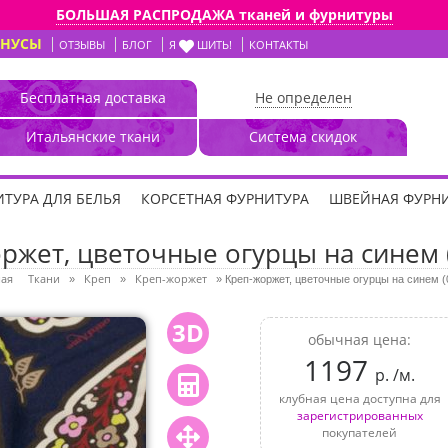
БОЛЬШАЯ РАСПРОДАЖА тканей и фурнитуры
ОНУСЫ
ОТЗЫВЫ
БЛОГ
Я
ШИТЬ!
КОНТАКТЫ
Бесплатная доставка
Не определен
Итальянские ткани
Система скидок
ТУРА ДЛЯ БЕЛЬЯ
КОРСЕТНАЯ ФУРНИТУРА
ШВЕЙНАЯ ФУРН
ржет, цветочные огурцы на синем 
ная
Ткани
Креп
Креп-жоржет
»
»
»
Креп-жоржет, цветочные огурцы на синем (
3D
обычная цена:
1197
р. /м.
клубная цена доступна для
зарегистрированных
покупателей