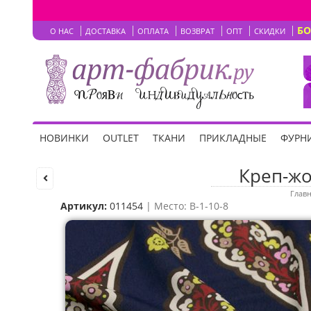
Б
О НАС
ДОСТАВКА
ОПЛАТА
ВОЗВРАТ
ОПТ
СКИДКИ
НОВИНКИ
OUTLET
ТКАНИ
ПРИКЛАДНЫЕ
ФУРНИ
Креп-жо
Глав
Артикул:
011454
| Место: B-1-10-8