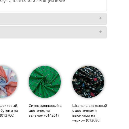
блузы, платья или летящей юбки.
шелковый,
Ситец хлопковый в
Штапель вискозный
 бутоны на
цветочек на
с цветочными
(013766)
зеленом (014261)
вьюнками на
черном (012686)