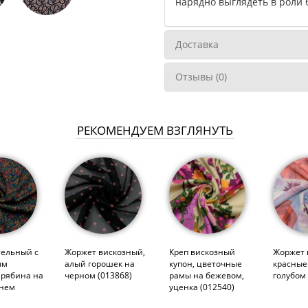
нарядно выглядеть в роли 
Доставка
Отзывы (0)
РЕКОМЕНДУЕМ ВЗГЛЯНУТЬ
тельный с
Жоржет вискозный,
Креп вискозный
Жоржет 
ым
алый горошек на
купон, цветочные
красные
 рябина на
черном (013868)
рамы на бежевом,
голубом 
инем
уценка (012540)