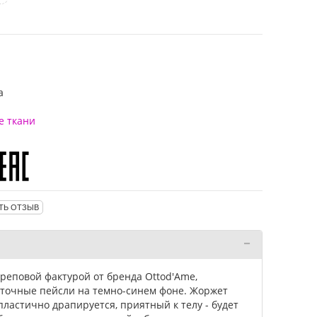
а
е ткани
ТЬ ОТЗЫВ
креповой фактурой от бренда Ottod'Ame,
точные пейсли на темно-синем фоне. Жоржет
пластично драпируется, приятный к телу - будет