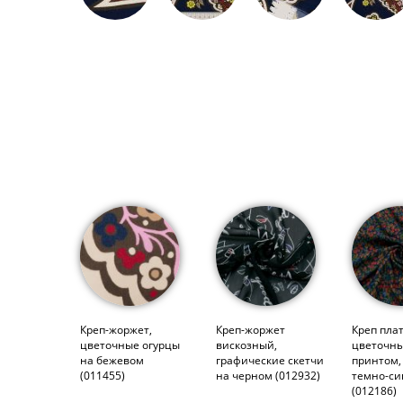
Креп-жоржет,
Креп-жоржет
Креп пла
цветочные огурцы
вискозный,
цветочн
на бежевом
графические скетчи
принтом,
(011455)
на черном (012932)
темно-с
(012186)