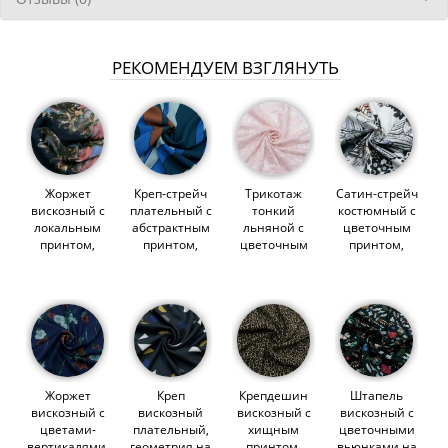
РЕКОМЕНДУЕМ ВЗГЛЯНУТЬ
Жоржет
Креп-стрейч
Трикотаж
Сатин-стрейч
вискозный с
плательный с
тонкий
костюмный с
локальным
абстрактным
льняной с
цветочным
принтом,
принтом,
цветочным
принтом,
экспрессии
коричнево-
принтом,
морозно-
на темно-
синий камыш
бледно-
серый
синем
(012912)
розовый
(012545)
(012683)
(014497)
Жоржет
Креп
Крепдешин
Штапель
вискозный с
вискозный
вискозный с
вискозный с
цветами-
плательный,
хищным
цветочными
вертикалями,
геометрия на
принтом,
вьюнками на