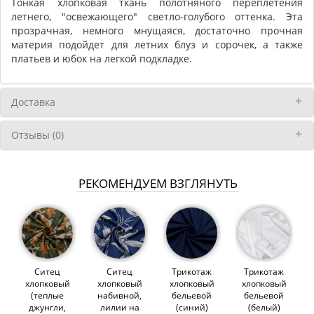
Тонкая хлопковая ткань полотняного переплетения
летнего, "освежающего" светло-голубого оттенка. Эта
прозрачная, немного мнущаяся, достаточно прочная
материя подойдет для летних блуз и сорочек, а также
платьев и юбок на легкой подкладке.
Доставка
Отзывы (0)
РЕКОМЕНДУЕМ ВЗГЛЯНУТЬ
Ситец
Ситец
Трикотаж
Трикотаж
хлопковый
хлопковый
хлопковый
хлопковый
(теплые
набивной,
бельевой
бельевой
джунгли,
лилии на
(синий)
(белый)