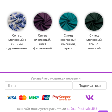
вектор)
синем
(011641)
(007868)
(010870)
(013667)
Ситец
Ситец
Ситец
Ситец
хлопковый с
хлопковый,
хлопковый
хлопковый,
синими
цвет
именной,
темно-
одуванчиками
фиолетовый
ярко-
зеленый
(014021)
(013329)
бирюзовый
(013278)
(012342)
Узнавайте о новинках первыми!
сайта Postcalc.RU
Наш сайт пользуется расчетами