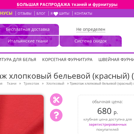
БОЛЬШАЯ РАСПРОДАЖА тканей и фурнитуры
ОНУСЫ
ОТЗЫВЫ
БЛОГ
Я
ШИТЬ!
КОНТАКТЫ
Бесплатная доставка
Не определен
Итальянские ткани
Система скидок
ТУРА ДЛЯ БЕЛЬЯ
КОРСЕТНАЯ ФУРНИТУРА
ШВЕЙНАЯ ФУРН
ж хлопковый бельевой (красный) (
ая
Ткани
Трикотаж
Хлопковый
»
»
»
Трикотаж хлопковый бельевой (красный) 
обычная цена:
680
р.
клубная цена доступна для
зарегистрированных
покупателей